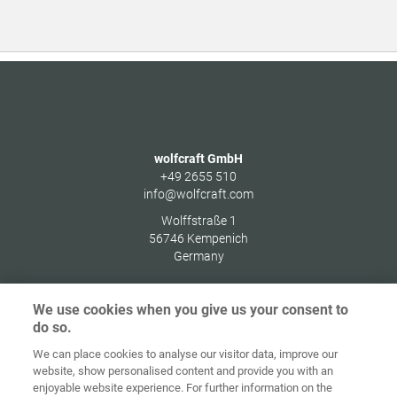
wolfcraft GmbH
+49 2655 510
info@wolfcraft.com
Wolffstraße 1
56746
Kempenich
Germany
We use cookies when you give us your consent to
do so.
Indítóképernyő
Kapcsolat
Impresszum
Adatvédelem
We can place cookies to analyse our visitor data, improve our
website, show personalised content and provide you with an
Általános
enjoyable website experience. For further information on the