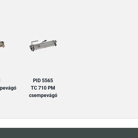
TAB:
1
PID 5565
mpevágó
TC 710 PM
csempevágó