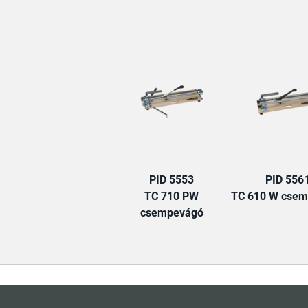
PID 5553
PID 556
TC 710 PW
TC 610 W cse
csempevágó