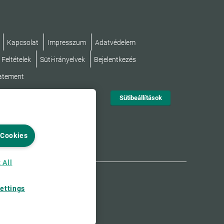
Kapcsolat
Impresszum
Adatvédelem
 Feltételek
Süti-irányelvek
Bejelentkezés
tatement
Sütibeállítások
 Cookies
 All
ettings