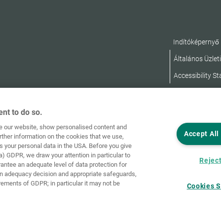
Indítóképernyő
Általános Üzleti
Accessibility S
nt to do so.
ve our website, show personalised content and
Accept All
rther information on the cookies that we use,
s your personal data in the USA. Before you give
a) GDPR, we draw your attention in particular to
Reject
rantee an adequate level of data protection for
an adequacy decision and appropriate safeguards,
rements of GDPR; in particular it may not be
Cookies S