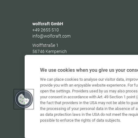
wolfcraft GmbH
+49 2655 510
info@wolfcraft.com
Wolffstraße 1
56746
Kempenich
Germany
We use cookies when you give us your conse
We can place cookies to analyse our visitor data, impro
provide you with an enjoyable website experience. For fu
open the settings. Providers used by us may also proces
your consent in accordance with Art. 49 Section 1 point (
the fact that providers in the USA may not be able to gua
the processing of your personal data in the absence of 
as data protection laws in the USA do not meet the requi
possible to enforce the rights of data subjects.