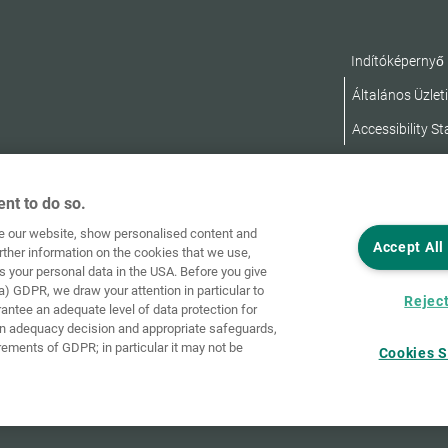
Indítóképernyő
Általános Üzleti
Accessibility S
nt to do so.
ve our website, show personalised content and
Accept All
rther information on the cookies that we use,
s your personal data in the USA. Before you give
a) GDPR, we draw your attention in particular to
Reject
rantee an adequate level of data protection for
an adequacy decision and appropriate safeguards,
rements of GDPR; in particular it may not be
Cookies S