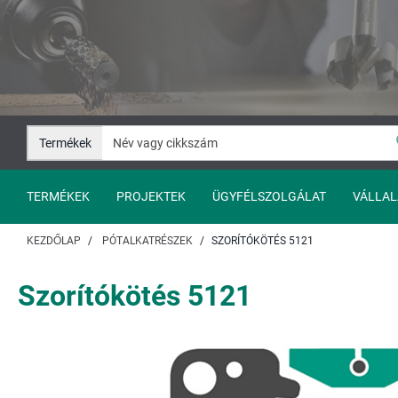
Ugrás
Ugrás
a
a
tartalomhoz
navigációhoz
Termékek
TERMÉKEK
PROJEKTEK
ÜGYFÉLSZOLGÁLAT
VÁLLAL
KEZDŐLAP
PÓTALKATRÉSZEK
SZORÍTÓKÖTÉS 5121
Szorítókötés 5121