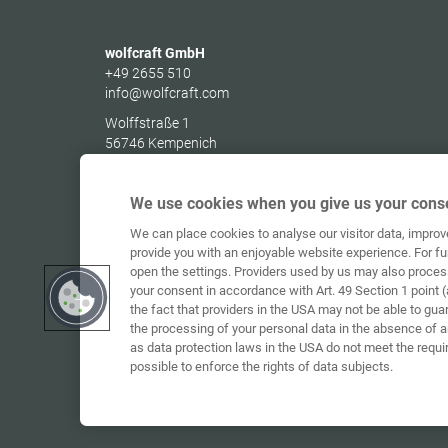
wolfcraft GmbH
+49 2655 510
info@wolfcraft.com
Wolffstraße 1
56746
Kempenich
Germany
We use cookies when you give us your conse
We can place cookies to analyse our visitor data, impro
provide you with an enjoyable website experience. For fu
open the settings. Providers used by us may also proces
your consent in accordance with Art. 49 Section 1 point (
the fact that providers in the USA may not be able to gua
the processing of your personal data in the absence of 
as data protection laws in the USA do not meet the requi
possible to enforce the rights of data subjects.