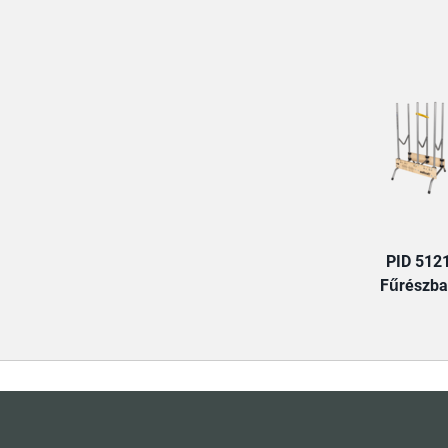
PID 512
Fűrészb