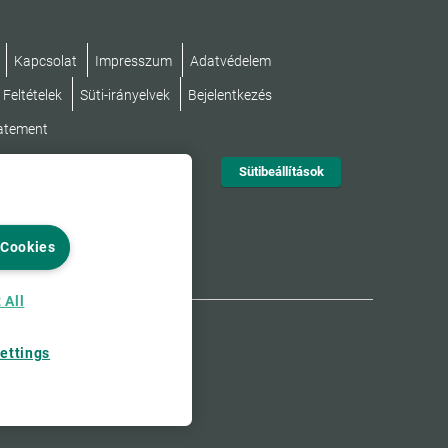
Kapcsolat
Impresszum
Adatvédelem
 Feltételek
Süti-irányelvek
Bejelentkezés
tatement
Sütibeállítások
 Cookies
 All
ettings