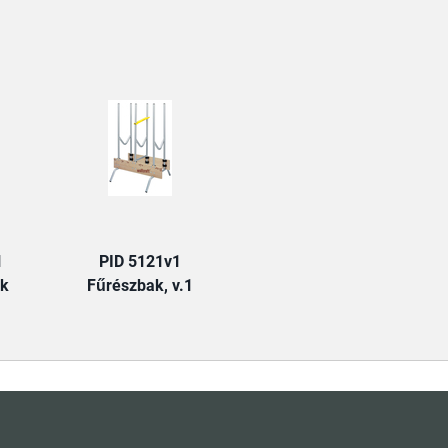
TAB:
1
PID 5121v1
ak
Fűrészbak, v.1