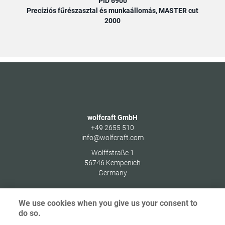
PID 6900
Precíziós fűrészasztal és munkaállomás, MASTER cut
Pre
2000
wolfcraft GmbH
+49 2655 510
info@wolfcraft.com
Wolffstraße 1
56746
Kempenich
Germany
We use cookies when you give us your consent to
do so.