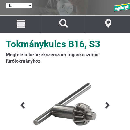
NYELV
KIVÁLASZTÁSA
Ugrás
Ugrás
a
a
tartalomhoz
navigációhoz
Tokmánykulcs B16, S3
Megfelelő tartozékszerszám fogaskoszorús
fúrótokmányhoz