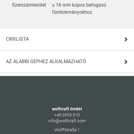
Szerszámterület
≤ 16 mm kúpos befogású
fúrótokmányokhoz
CIKKLISTA
AZ ALÁBBI GÉPHEZ ALKALMAZHATÓ
wolfcraft GmbH
+49 2655 510
info@wolfcraft.com
Wolffstraße 1