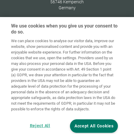
56746
Kempenich
Germany
We use cookies when you give us your consent to
do so.
Indítóképernyő
Kapcsolat
Impresszum
Adatvédelem
We can place cookies to analyse our visitor data, improve our
website, show personalised content and provide you with an
Általános
enjoyable website experience. For further information on the
Üzleti
cookies that we use, open the settings. Providers used by us
Feltételek
Süti-irányelvek
Bejelentkezés
may also process your personal data in the USA. Before you
give your consent in accordance with Art. 49 Section 1 point
Accessibility
(a) GDPR, we draw your attention in particular to the fact that
Statement
providers in the USA may not be able to guarantee an
adequate level of data protection for the processing of your
Sütibeállítások
personal data in the absence of an adequacy decision and
appropriate safeguards, as data protection laws in the USA do
not meet the requirements of GDPR; in particular it may not be
possible to enforce the rights of data subjects.
Reject All
Accept All Cookies