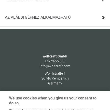
AZ ALÁBBI GÉPHEZ ALKALMAZHATÓ
wolfcraft GmbH
+49 2655 510
info@wolfcraft.com
Wolffstraße 1
56746
Kempenich
Germany
We use cookies when you give us your consent to
do so.
Indítóképernyő
Kapcsolat
Impresszum
Adatvédelem