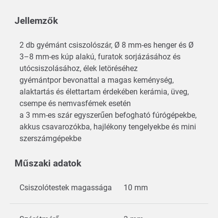
Jellemzők
2 db gyémánt csiszolószár, Ø 8 mm-es henger és Ø
3–8 mm-es kúp alakú, furatok sorjázásához és
utócsiszolásához, élek letöréséhez
gyémántpor bevonattal a magas keménység,
alaktartás és élettartam érdekében kerámia, üveg,
csempe és nemvasfémek esetén
a 3 mm-es szár egyszerűen befogható fúrógépekbe,
akkus csavarozókba, hajlékony tengelyekbe és mini
szerszámgépekbe
Műszaki adatok
Csiszolótestek magassága
10 mm