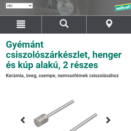
NYELV
KIVÁLASZTÁSA
Ugrás
Ugrás
a
a
tartalomhoz
navigációhoz
Gyémánt
csiszolószárkészlet, henger
és kúp alakú, 2 részes
Kerámia, üveg, csempe, nemvasfémek csiszolásához