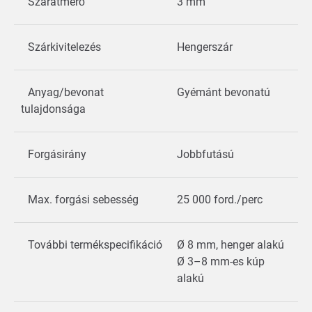
Szárátmérő
3 mm
Szárkivitelezés
Hengerszár
Anyag/bevonat
Gyémánt bevonatú
tulajdonsága
Forgásirány
Jobbfutású
Max. forgási sebesség
25 000 ford./perc
További termékspecifikáció
Ø 8 mm, henger alakú
Ø 3–8 mm-es kúp
alakú