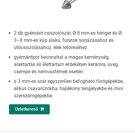
2 db gyémánt csiszolószár, Ø 8 mm-es henger és Ø
3–8 mm-es kúp alakú, furatok sorjázásához és
utócsiszolásához, élek letöréséhez
gyémántpor bevonattal a magas keménység,
alaktartás és élettartam érdekében kerámia, üveg,
csempe és nemvasfémek esetén
a 3 mm-es szár egyszerűen befogható fúrógépekbe,
akkus csavarozókba, hajlékony tengelyekbe és mini
szerszámgépekbe
Üzletkereső