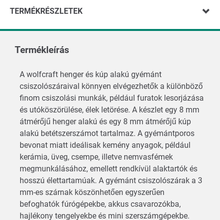
TERMÉKRÉSZLETEK
Termékleírás
A wolfcraft henger és kúp alakú gyémánt
csiszolószáraival könnyen elvégezhetők a különböző
finom csiszolási munkák, például furatok lesorjázása
és utóköszörülése, élek letörése. A készlet egy 8 mm
átmérőjű henger alakú és egy 8 mm átmérőjű kúp
alakú betétszerszámot tartalmaz. A gyémántporos
bevonat miatt ideálisak kemény anyagok, például
kerámia, üveg, csempe, illetve nemvasfémek
megmunkálásához, emellett rendkívül alaktartók és
hosszú élettartamúak. A gyémánt csiszolószárak a 3
mm-es szárnak köszönhetően egyszerűen
befoghatók fúrógépekbe, akkus csavarozókba,
hajlékony tengelyekbe és mini szerszámgépekbe.