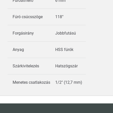
Fúróátmérő
6 mm
Fúró csúcsszöge
118°
Forgásirány
Jobbfutású
Anyag
HSS fúrók
Szárkivitelezés
Hatszögszár
Menetes csatlakozás
1/2" (12,7 mm)