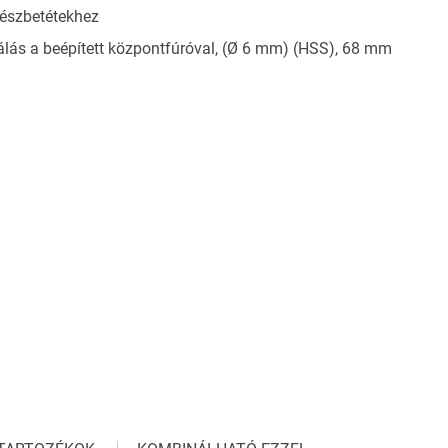
részbetétekhez
álás a beépített központfúróval, (Ø 6 mm) (HSS), 68 mm