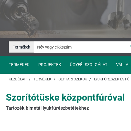
Ugrás
Ugrás
a
a
tartalomhoz
navigációhoz
Termékek
TERMÉKEK
PROJEKTEK
ÜGYFÉLSZOLGÁLAT
VÁLLAL
KEZDŐLAP
TERMÉKEK
GÉPTARTOZÉKOK
LYUKFŰRÉSZEK ÉS F
Szorítótüske központfúróval
Tartozék bimetál lyukfűrészbetétekhez