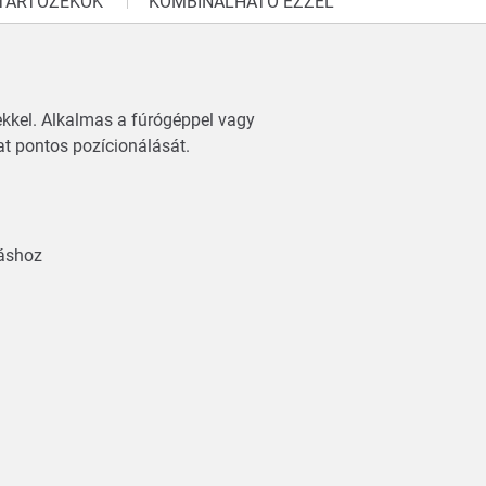
TARTOZÉKOK
KOMBINÁLHATÓ EZZEL
ekkel. Alkalmas a fúrógéppel vagy
t pontos pozícionálását.
azáshoz