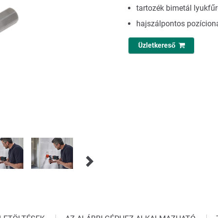
tartozék bimetál lyukfű
hajszálpontos pozícion
Üzletkereső