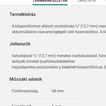
CURRENT
TERMÉKRÉSZLETEK
CIKKLISTA
TAB:
Termékleírás
A központfúróval ellátott szorítótüske ½“ (12,7 mm) men
akkumulátoros csavarozógéppel való használathoz. A 68
Jellemzők
hatszögszár ½“ (12,7 mm) menetes csatlakozással, fú
tartozék bimetál lyukfűrészbetétekhez
hajszálpontos pozícionálás a beépített központfúróval
Műszaki adatok
Fúróhosszúság
68 mm