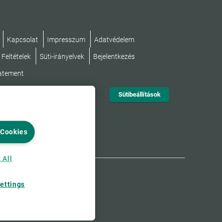
Kapcsolat
Impresszum
Adatvédelem
 Feltételek
Süti-irányelvek
Bejelentkezés
tatement
Sütibeállítások
 Cookies
 All
ettings