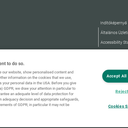
Indítóképernyő
Általános Üzleti
Accessibility S
nt to do so.
ve our website, show personalised content and
Accept All
rther information on the cookies that we use,
s your personal data in the USA. Before you give
a) GDPR, we draw your attention in particular to
Reject
rantee an adequate level of data protection for
an adequacy decision and appropriate safeguards,
rements of GDPR; in particular it may not be
Cookies S