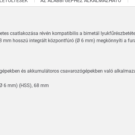
LETÖLTÉSEK
AZ ALÁBBI GÉPHEZ ALKALMAZHATÓ
etes csatlakozása révén kompatibilis a bimetál lyukfűrészbetét
 mm hosszú integrált központfúró (Ø 6 mm) megkönnyíti a fura
rógépekben és akkumulátoros csavarozógépekben való alkalm
, (Ø 6 mm) (HSS), 68 mm