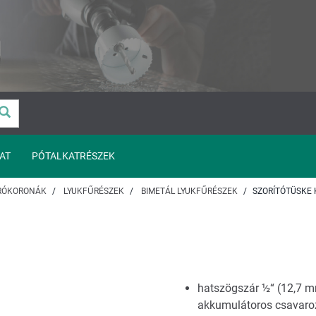
AT
PÓTALKATRÉSZEK
ÚRÓKORONÁK
LYUKFŰRÉSZEK
BIMETÁL LYUKFŰRÉSZEK
SZORÍTÓTÜSKE
hatszögszár ½“ (12,7 m
akkumulátoros csavaro