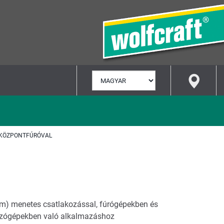
NYELV
KIVÁLASZTÁSA
 KÖZPONTFÚRÓVAL
m) menetes csatlakozással, fúrógépekben és
zógépekben való alkalmazáshoz