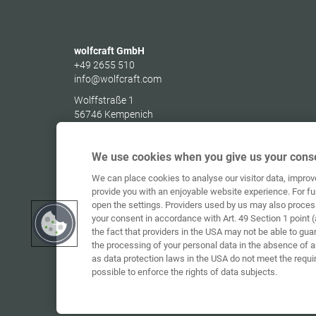
wolfcraft GmbH
+49 2655 510
info@wolfcraft.com
Wolffstraße 1
56746
Kempenich
Germany
We use cookies when you give us your conse
We can place cookies to analyse our visitor data, impro
provide you with an enjoyable website experience. For fu
open the settings. Providers used by us may also proces
your consent in accordance with Art. 49 Section 1 point (
the fact that providers in the USA may not be able to gua
the processing of your personal data in the absence of 
as data protection laws in the USA do not meet the requi
possible to enforce the rights of data subjects.