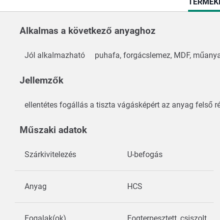
CURREN
TERMÉK
TAB:
Alkalmas a következő anyaghoz
Jól alkalmazható
puhafa, forgácslemez, MDF, műanya
Jellemzők
ellentétes fogállás a tiszta vágásképért az anyag felső
Műszaki adatok
Szárkivitelezés
U-befogás
Anyag
HCS
Fogalak(ok)
Fogterpesztett, csiszolt