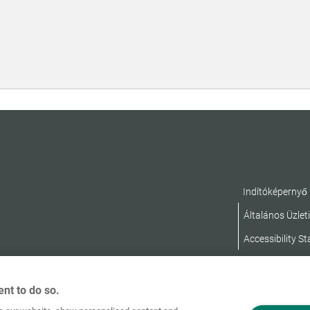
Indítóképernyő
Általános Üzleti
Accessibility S
nt to do so.