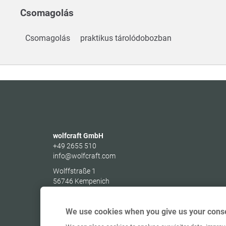
Csomagolás
Csomagolás
praktikus tárolódobozban
wolfcraft GmbH
+49 2655 510
info@wolfcraft.com
Wolffstraße 1
56746
Kempenich
Germany
We use cookies when you give us your conse