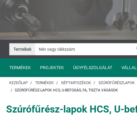
Ugrás
Ugrás
a
a
tartalomhoz
navigációhoz
Termékek
TERMÉKEK
PROJEKTEK
ÜGYFÉLSZOLGÁLAT
VÁLLAL
KEZDŐLAP
TERMÉKEK
GÉPTARTOZÉKOK
SZÚRÓFŰRÉSZLAPOK
SZÚRÓFŰRÉSZ-LAPOK HCS, U-BEFOGÁS, FA, TISZTA VÁGÁSOK
Szúrófűrész-lapok HCS, U-befo