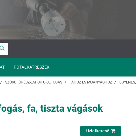
AT
PÓTALKATRÉSZEK
SZÚRÓFŰRÉSZ-LAPOK U-BEFOGÁS
FÁHOZ ÉS MŰANYAGHOZ
EGYENES,
gás, fa, tiszta vágások
Üzletkereső