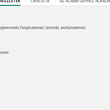
T
RÉSZLETEK
CIKKLISTA
AZ ALÁBBI GÉPHEZ ALKAL
gbevonatú forgácslemez, laminát, asztaloslemez
 részén