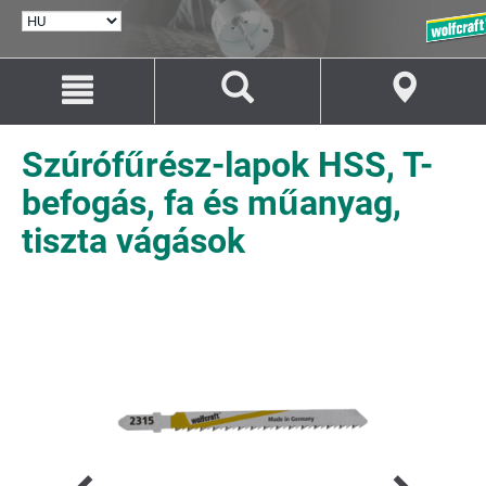
NYELV
KIVÁLASZTÁSA
Ugrás
Ugrás
a
a
tartalomhoz
navigációhoz
Szúrófűrész-lapok HSS, T-
befogás, fa és műanyag,
tiszta vágások