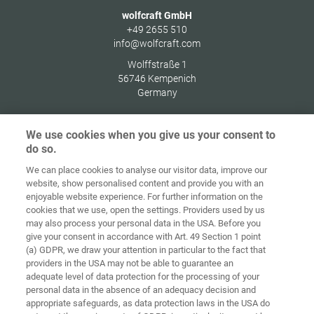
wolfcraft GmbH
+49 2655 510
info@wolfcraft.com
Wolffstraße 1
56746
Kempenich
Germany
We use cookies when you give us your consent to
do so.
Indítóképernyő
Kapcsolat
Impresszum
Adatvédelem
We can place cookies to analyse our visitor data, improve our
website, show personalised content and provide you with an
Általános
enjoyable website experience. For further information on the
Üzleti
cookies that we use, open the settings. Providers used by us
Feltételek
Süti-irányelvek
Bejelentkezés
may also process your personal data in the USA. Before you
give your consent in accordance with Art. 49 Section 1 point
Accessibility
(a) GDPR, we draw your attention in particular to the fact that
Statement
providers in the USA may not be able to guarantee an
adequate level of data protection for the processing of your
Sütibeállítások
personal data in the absence of an adequacy decision and
appropriate safeguards, as data protection laws in the USA do