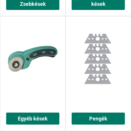
Zsebkések
kések
Egyéb kések
Pengék