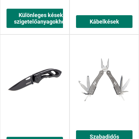
Különleges kések
szigetelőanyagokhoz
Kábelkések
Szabadidős