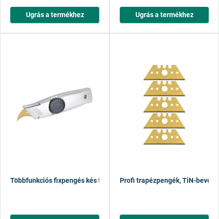
Ugrás a termékhez
Ugrás a termékhez
Többfunkciós fixpengés kés félholdpengével
Profi trapézpengék, TiN-bevona