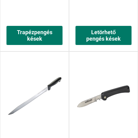
Trapézpengés
Letörhető
kések
pengés kések