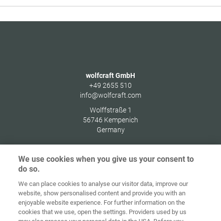
wolfcraft GmbH
+49 2655 510
info@wolfcraft.com
Wolffstraße 1
56746
Kempenich
Germany
We use cookies when you give us your consent to
do so.
Indítóképernyő
Kapcsolat
Impresszum
Adatvédelem
We can place cookies to analyse our visitor data, improve our
website, show personalised content and provide you with an
Általános
enjoyable website experience. For further information on the
Üzleti
cookies that we use, open the settings. Providers used by us
Feltételek
Süti-irányelvek
Bejelentkezés