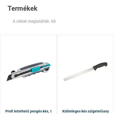
Termékek
A cikket megtalálták: 66
Profi letörhető pengés kés, 18 mm
Különleges kés szigetelőanya