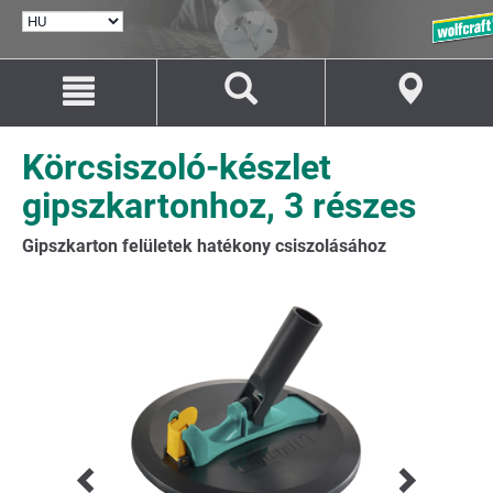
NYELV
KIVÁLASZTÁSA
Ugrás
Ugrás
a
a
tartalomhoz
navigációhoz
Körcsiszoló-készlet
gipszkartonhoz, 3 részes
Gipszkarton felületek hatékony csiszolásához