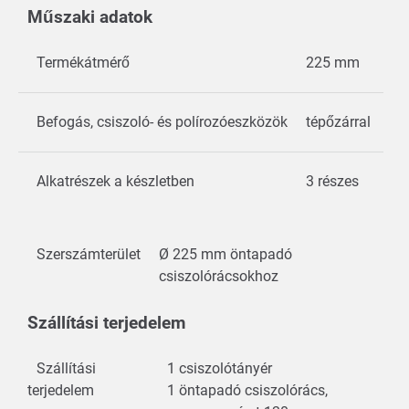
Műszaki adatok
Termékátmérő
225 mm
Befogás, csiszoló- és polírozóeszközök
tépőzárral
Alkatrészek a készletben
3 részes
Szerszámterület
Ø 225 mm öntapadó
csiszolórácsokhoz
Szállítási terjedelem
Szállítási
1 csiszolótányér
terjedelem
1 öntapadó csiszolórács,