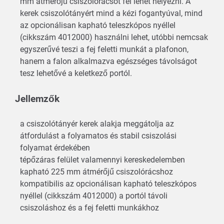
mm átmérőjű csiszolórácsot fel lehet helyezni. A
kerek csiszolótányért mind a kézi fogantyúval, mind
az opcionálisan kapható teleszkópos nyéllel
(cikkszám 4012000) használni lehet, utóbbi nemcsak
egyszerűvé teszi a fej feletti munkát a plafonon,
hanem a falon alkalmazva egészséges távolságot
tesz lehetővé a keletkező portól.
Jellemzők
a csiszolótányér kerek alakja meggátolja az
átfordulást a folyamatos és stabil csiszolási
folyamat érdekében
tépőzáras felület valamennyi kereskedelemben
kapható 225 mm átmérőjű csiszolórácshoz
kompatibilis az opcionálisan kapható teleszkópos
nyéllel (cikkszám 4012000) a portól távoli
csiszoláshoz és a fej feletti munkákhoz