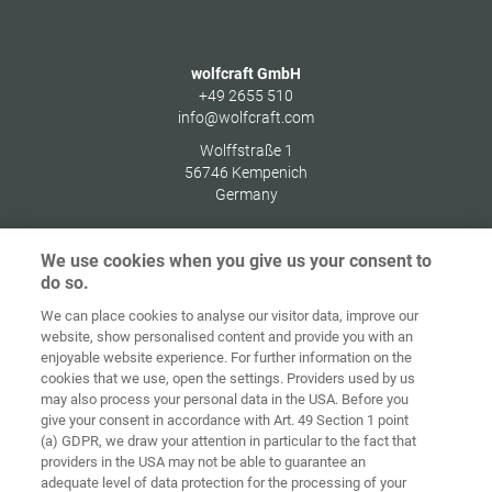
wolfcraft GmbH
+49 2655 510
info@wolfcraft.com
Wolffstraße 1
56746
Kempenich
Germany
We use cookies when you give us your consent to
do so.
Indítóképernyő
Kapcsolat
Impresszum
Adatvédelem
We can place cookies to analyse our visitor data, improve our
website, show personalised content and provide you with an
Általános
enjoyable website experience. For further information on the
Üzleti
cookies that we use, open the settings. Providers used by us
Feltételek
Süti-irányelvek
Bejelentkezés
may also process your personal data in the USA. Before you
give your consent in accordance with Art. 49 Section 1 point
Accessibility
(a) GDPR, we draw your attention in particular to the fact that
Statement
providers in the USA may not be able to guarantee an
adequate level of data protection for the processing of your