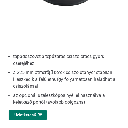
tapadószövet a tépőzáras csiszolórács gyors
cseréjéhez
a 225 mm átmérőjű kerek csiszolótányér stabilan
illeszkedik a felületre, így folyamatosan haladhat a
csiszolással
az opcionális teleszkópos nyéllel használva a
keletkező portól távolabb dolgozhat
Üzletkereső