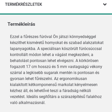
TERMÉKRÉSZLETEK
Termékleírás
Ezzel a fűrészes fúróval Ön játszi könnyedséggel
készíthet kisméretű hornyokat és szabad alakzatokat
lapanyagokba. A speciálisan köszörült fúrócsúccsal
kontrollált módon lehet a vágást megkezdeni, a
behatolást pontosan lehet elvégezni. A körkörösen
fogazott 17 cm hosszú és 5 mm vastagságú vékony
szárral a legkisebb sugarak mentén is pontosan és
gyorsan lehet fűrészelni. Az ergonomikusan
kialakított kétkomponensű markolat kényelmesen
kézhez áll, és lehetővé teszi a fáradság nélküli
vezetést. Ideális segítőtárs a szárazépítésű falakhoz
való alkalmazásnál.