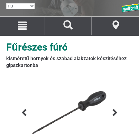
NYELV
KIVÁLASZTÁSA
Ugrás
Ugrás
a
a
tartalomhoz
navigációhoz
Fűrészes fúró
kisméretű hornyok és szabad alakzatok készítéséhez
gipszkartonba