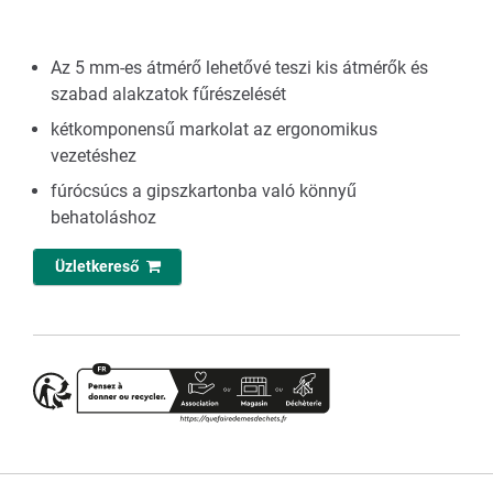
Az 5 mm-es átmérő lehetővé teszi kis átmérők és
szabad alakzatok fűrészelését
kétkomponensű markolat az ergonomikus
vezetéshez
fúrócsúcs a gipszkartonba való könnyű
behatoláshoz
Üzletkereső