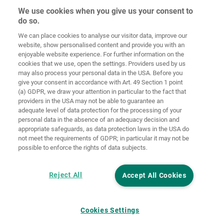
We use cookies when you give us your consent to
do so.
Indítóképernyő
Kapcsolat
Impresszum
Adatvédelem
We can place cookies to analyse our visitor data, improve our
website, show personalised content and provide you with an
Általános
enjoyable website experience. For further information on the
Üzleti
cookies that we use, open the settings. Providers used by us
Feltételek
Süti-irányelvek
Bejelentkezés
may also process your personal data in the USA. Before you
give your consent in accordance with Art. 49 Section 1 point
Accessibility
(a) GDPR, we draw your attention in particular to the fact that
Statement
providers in the USA may not be able to guarantee an
adequate level of data protection for the processing of your
Sütibeállítások
personal data in the absence of an adequacy decision and
appropriate safeguards, as data protection laws in the USA do
not meet the requirements of GDPR; in particular it may not be
possible to enforce the rights of data subjects.
Reject All
Accept All Cookies
Cookies Settings