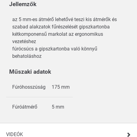
Jellemzők
az 5 mm-es átmérő lehetővé teszi kis átmérők és
szabad alakzatok fűrészelését gipszkartonba
kétkomponensű markolat az ergonomikus
vezetéshez
fúrócsúcs a gipszkartonba való könnyű
behatoláshoz
Műszaki adatok
Fúróhosszúság
175 mm
Fúróátmérő
5 mm
VIDEÓK