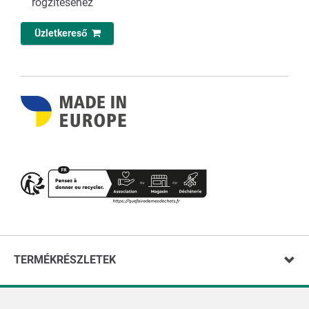
rögzítéséhez
Üzletkereső
TERMÉKRÉSZLETEK