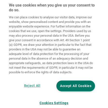
We use cookies when you give us your consent to
do so.
Indítóképernyő
Kapcsolat
Impresszum
Adatvédelem
We can place cookies to analyse our visitor data, improve our
website, show personalised content and provide you with an
Általános
enjoyable website experience. For further information on the
Üzleti
cookies that we use, open the settings. Providers used by us
Feltételek
Süti-irányelvek
Bejelentkezés
may also process your personal data in the USA. Before you
give your consent in accordance with Art. 49 Section 1 point
Accessibility
(a) GDPR, we draw your attention in particular to the fact that
Statement
providers in the USA may not be able to guarantee an
adequate level of data protection for the processing of your
Sütibeállítások
personal data in the absence of an adequacy decision and
appropriate safeguards, as data protection laws in the USA do
not meet the requirements of GDPR; in particular it may not be
possible to enforce the rights of data subjects.
Reject All
Accept All Cookies
Cookies Settings