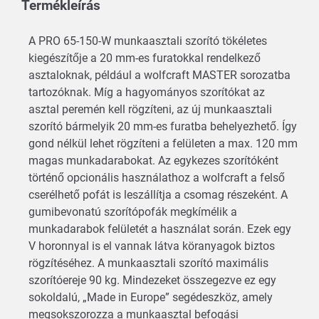
Termékleírás
A PRO 65-150-W munkaasztali szorító tökéletes
kiegészítője a 20 mm-es furatokkal rendelkező
asztaloknak, például a wolfcraft MASTER sorozatba
tartozóknak. Míg a hagyományos szorítókat az
asztal peremén kell rögzíteni, az új munkaasztali
szorító bármelyik 20 mm-es furatba behelyezhető. Így
gond nélkül lehet rögzíteni a felületen a max. 120 mm
magas munkadarabokat. Az egykezes szorítóként
történő opcionális használathoz a wolfcraft a felső
cserélhető pofát is leszállítja a csomag részeként. A
gumibevonatú szorítópofák megkímélik a
munkadarabok felületét a használat során. Ezek egy
V horonnyal is el vannak látva köranyagok biztos
rögzítéséhez. A munkaasztali szorító maximális
szorítóereje 90 kg. Mindezeket összegezve ez egy
sokoldalú, „Made in Europe” segédeszköz, amely
megsokszorozza a munkaasztal befogási