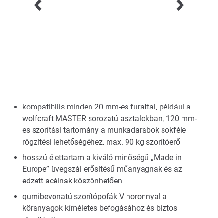
kompatibilis minden 20 mm-es furattal, például a
wolfcraft MASTER sorozatú asztalokban, 120 mm-
es szorítási tartomány a munkadarabok sokféle
rögzítési lehetőségéhez, max. 90 kg szorítóerő
hosszú élettartam a kiváló minőségű „Made in
Europe” üvegszál erősítésű műanyagnak és az
edzett acélnak köszönhetően
gumibevonatú szorítópofák V horonnyal a
köranyagok kíméletes befogásához és biztos