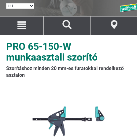
NYELV
KIVÁLASZTÁSA
Ugrás
Ugrás
a
a
tartalomhoz
navigációhoz
PRO 65-150-W
munkaasztali szorító
Szorításhoz minden 20 mm-es furatokkal rendelkező
asztalon