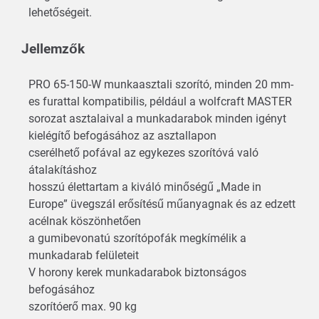
lehetőségeit.
Jellemzők
PRO 65-150-W munkaasztali szorító, minden 20 mm-
es furattal kompatibilis, például a wolfcraft MASTER
sorozat asztalaival a munkadarabok minden igényt
kielégítő befogásához az asztallapon
cserélhető pofával az egykezes szorítóvá való
átalakításhoz
hosszú élettartam a kiváló minőségű „Made in
Europe” üvegszál erősítésű műanyagnak és az edzett
acélnak köszönhetően
a gumibevonatú szorítópofák megkímélik a
munkadarab felületeit
V horony kerek munkadarabok biztonságos
befogásához
szorítóerő max. 90 kg