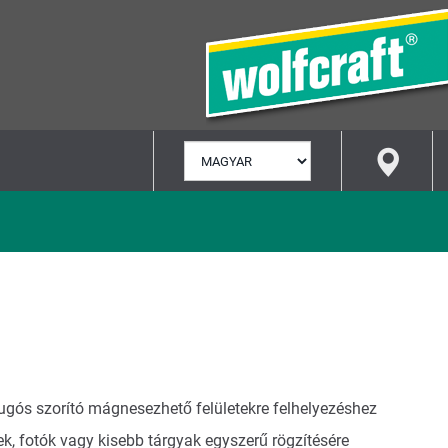
NYELV
KIVÁLASZTÁSA
ugós szorító mágnesezhető felületekre felhelyezéshez
ek, fotók vagy kisebb tárgyak egyszerű rögzítésére