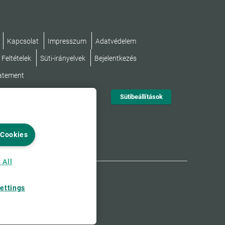
Kapcsolat
Impresszum
Adatvédelem
 Feltételek
Süti-irányelvek
Bejelentkezés
tatement
Sütibeállítások
 Cookies
 All
ettings