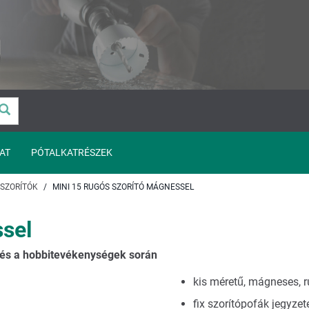
AT
PÓTALKATRÉSZEK
 SZORÍTÓK
MINI 15 RUGÓS SZORÍTÓ MÁGNESSEL
ssel
 és a hobbitevékenységek során
kis méretű, mágneses, r
fix szorítópofák jegyzet