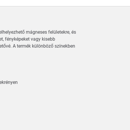
lhelyezhető mágneses felületekre, és
et, fényképeket vagy kisebb
hetővé. A termék különböző színekben
zekrényen