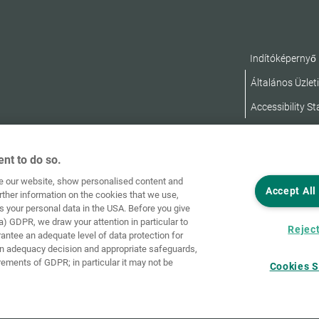
Indítóképernyő
Általános Üzleti
Accessibility S
nt to do so.
ve our website, show personalised content and
Accept All
rther information on the cookies that we use,
s your personal data in the USA. Before you give
a) GDPR, we draw your attention in particular to
Reject
rantee an adequate level of data protection for
an adequacy decision and appropriate safeguards,
rements of GDPR; in particular it may not be
Cookies S