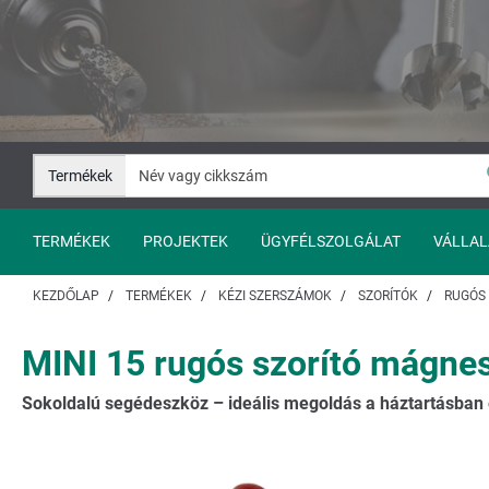
Ugrás
Ugrás
a
a
tartalomhoz
navigációhoz
Termékek
TERMÉKEK
PROJEKTEK
ÜGYFÉLSZOLGÁLAT
VÁLLAL
KEZDŐLAP
TERMÉKEK
KÉZI SZERSZÁMOK
SZORÍTÓK
RUGÓS
MINI 15 rugós szorító mágne
Sokoldalú segédeszköz – ideális megoldás a háztartásban