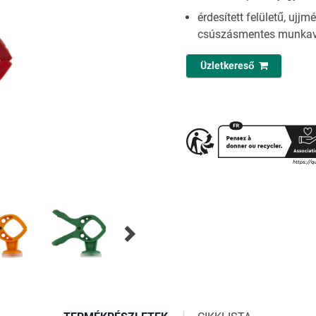
érdesített felületű, ujj
csúszásmentes munka
Üzletkereső