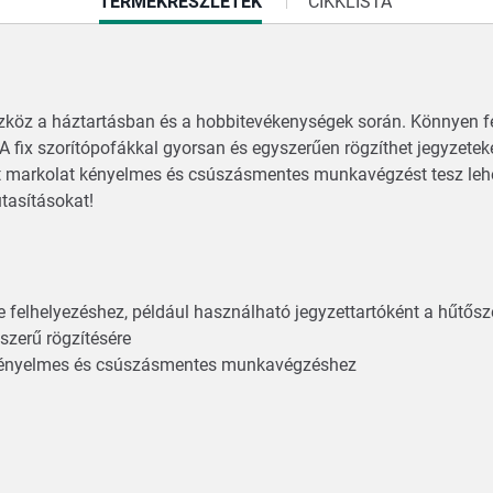
CURRENT
TERMÉKRÉSZLETEK
CIKKLISTA
TAB:
zköz a háztartásban és a hobbitevékenységek során. Könnyen fe
A fix szorítópofákkal gyorsan és egyszerűen rögzíthet jegyzetek
átott markolat kényelmes és csúszásmentes munkavégzést tesz le
utasításokat!
e felhelyezéshez, például használható jegyzettartóként a hűtős
yszerű rögzítésére
t a kényelmes és csúszásmentes munkavégzéshez