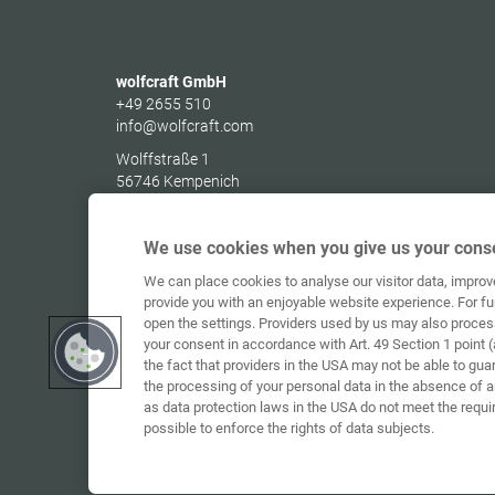
wolfcraft GmbH
+49 2655 510
info@wolfcraft.com
Wolffstraße 1
56746
Kempenich
Germany
We use cookies when you give us your conse
We can place cookies to analyse our visitor data, impro
provide you with an enjoyable website experience. For fu
open the settings. Providers used by us may also proces
your consent in accordance with Art. 49 Section 1 point (
the fact that providers in the USA may not be able to gua
the processing of your personal data in the absence of 
as data protection laws in the USA do not meet the requi
possible to enforce the rights of data subjects.