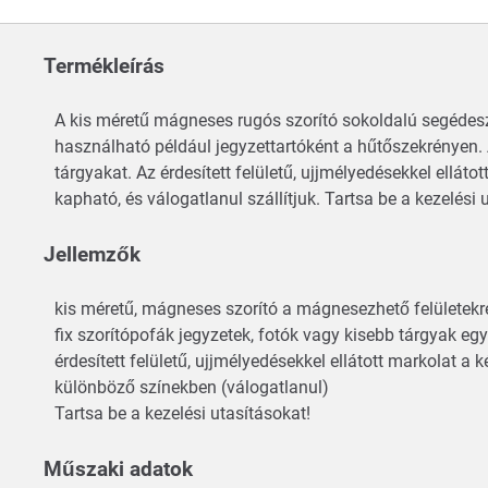
Termékleírás
A kis méretű mágneses rugós szorító sokoldalú segédes
használható például jegyzettartóként a hűtőszekrényen. 
tárgyakat. Az érdesített felületű, ujjmélyedésekkel ell
kapható, és válogatlanul szállítjuk. Tartsa be a kezelési 
Jellemzők
kis méretű, mágneses szorító a mágnesezhető felületekr
fix szorítópofák jegyzetek, fotók vagy kisebb tárgyak eg
érdesített felületű, ujjmélyedésekkel ellátott markola
különböző színekben (válogatlanul)
Tartsa be a kezelési utasításokat!
Műszaki adatok