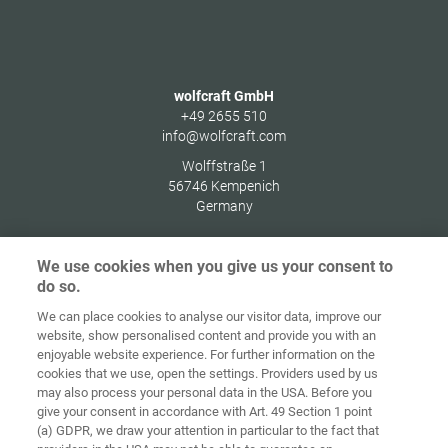
wolfcraft GmbH
+49 2655 510
info@wolfcraft.com
Wolffstraße 1
56746
Kempenich
Germany
We use cookies when you give us your consent to
do so.
Indítóképernyő
Kapcsolat
Impresszum
Adatvédelem
We can place cookies to analyse our visitor data, improve our
website, show personalised content and provide you with an
Általános
enjoyable website experience. For further information on the
Üzleti
cookies that we use, open the settings. Providers used by us
Feltételek
Süti-irányelvek
Bejelentkezés
may also process your personal data in the USA. Before you
give your consent in accordance with Art. 49 Section 1 point
Accessibility
(a) GDPR, we draw your attention in particular to the fact that
Statement