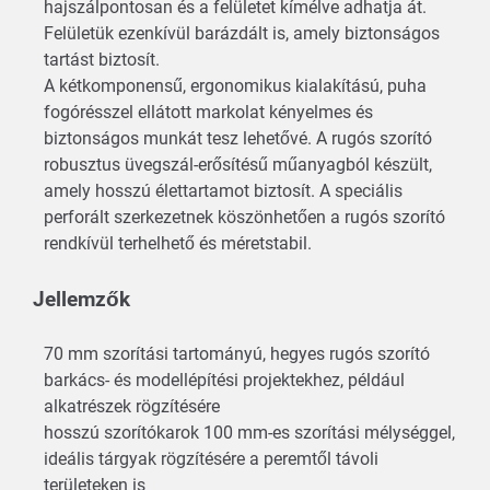
hajszálpontosan és a felületet kímélve adhatja át.
Felületük ezenkívül barázdált is, amely biztonságos
tartást biztosít.
A kétkomponensű, ergonomikus kialakítású, puha
fogórésszel ellátott markolat kényelmes és
biztonságos munkát tesz lehetővé. A rugós szorító
robusztus üvegszál-erősítésű műanyagból készült,
amely hosszú élettartamot biztosít. A speciális
perforált szerkezetnek köszönhetően a rugós szorító
rendkívül terhelhető és méretstabil.
Jellemzők
70 mm szorítási tartományú, hegyes rugós szorító
barkács- és modellépítési projektekhez, például
alkatrészek rögzítésére
hosszú szorítókarok 100 mm-es szorítási mélységgel,
ideális tárgyak rögzítésére a peremtől távoli
területeken is