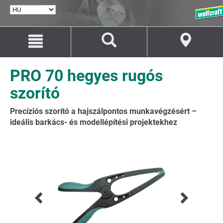
NYELV
KIVÁLASZTÁSA
Ugrás
Ugrás
a
a
tartalomhoz
navigációhoz
PRO 70 hegyes rugós
szorító
Precíziós szorító a hajszálpontos munkavégzésért –
ideális barkács- és modellépítési projektekhez