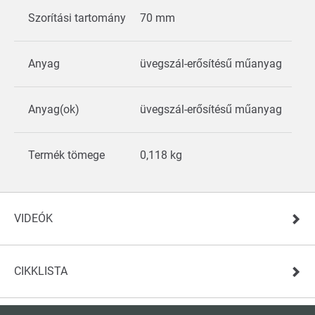
Szorítási tartomány
70 mm
Anyag
üvegszál-erősítésű műanyag
Anyag(ok)
üvegszál-erősítésű műanyag
Termék tömege
0,118 kg
VIDEÓK
CIKKLISTA