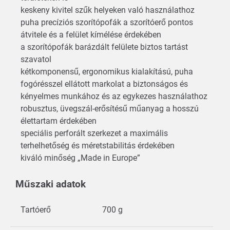
keskeny kivitel szűk helyeken való használathoz
puha precíziós szorítópofák a szorítóerő pontos
átvitele és a felület kímélése érdekében
a szorítópofák barázdált felülete biztos tartást
szavatol
kétkomponensű, ergonomikus kialakítású, puha
fogórésszel ellátott markolat a biztonságos és
kényelmes munkához és az egykezes használathoz
robusztus, üvegszál-erősítésű műanyag a hosszú
élettartam érdekében
speciális perforált szerkezet a maximális
terhelhetőség és méretstabilitás érdekében
kiváló minőség „Made in Europe”
Műszaki adatok
Tartóerő
700 g