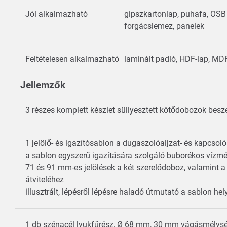
Jól alkalmazható
gipszkartonlap, puhafa, OSB l
forgácslemez, panelek
Feltételesen alkalmazható
laminált padló, HDF-lap, MD
Jellemzők
3 részes komplett készlet süllyesztett kötődobozok bes
1 jelölő- és igazítósablon a dugaszolóaljzat- és kapcso
a sablon egyszerű igazítására szolgáló buborékos vízmér
71 és 91 mm-es jelölések a két szerelődoboz, valamint a
átviteléhez
illusztrált, lépésről lépésre haladó útmutató a sablon 
1 db szénacél lyukfűrész, Ø 68 mm, 30 mm vágásmélysé