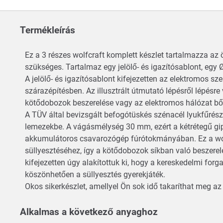
Termékleírás
Ez a 3 részes wolfcraft komplett készlet tartalmazza a
szükséges. Tartalmaz egy jelölő- és igazítósablont, egy
A jelölő- és igazítósablont kifejezetten az elektromos s
szárazépítésben. Az illusztrált útmutató lépésről lépésre
kötődobozok beszerelése vagy az elektromos hálózat bő
A TÜV által bevizsgált befogótüskés szénacél lyukfűrés
lemezekbe. A vágásmélység 30 mm, ezért a kétrétegű gips
akkumulátoros csavarozógép fúrótokmányában. Ez a wolf
süllyesztéséhez, így a kötődobozok síkban való beszerel
kifejezetten úgy alakítottuk ki, hogy a kereskedelmi f
köszönhetően a süllyesztés gyerekjáték.
Okos sikerkészlet, amellyel Ön sok idő takaríthat meg az
Alkalmas a következő anyaghoz