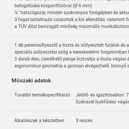
befogótüske központfúróval (Ø 6 mm)
¼" hatszögszár, minden szokványos fúrógépben és akku
3 fogat tartalmazó csoportok a kis ellenállás, valamint
a TÜV által bevizsgált minőség maximális munkabizton
1 db peremsüllyesztő a tiszta és süllyesztett furatok és 
speciális süllyesztési szög a kereskedelmi forgalomban
3 darab éles, cserélhető penge biztosítja a tiszta vágási 
ergonomikus geometria a gyorsan elvégezhető, könnyű 
Műszaki adatok
További termékspecifikáció
Jelölő- és igazítósablon:
Szénacél lyukfűrész vág
Alkatrészek a készletben
3 részes