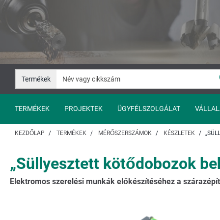
Ugrás
Ugrás
a
a
tartalomhoz
navigációhoz
Termékek
TERMÉKEK
PROJEKTEK
ÜGYFÉLSZOLGÁLAT
VÁLLAL
KEZDŐLAP
TERMÉKEK
MÉRŐSZERSZÁMOK
KÉSZLETEK
„SÜL
„Süllyesztett kötődobozok be
Elektromos szerelési munkák előkészítéséhez a szárazépí