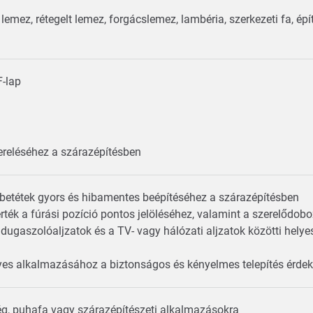
emez, rétegelt lemez, forgácslemez, lambéria, szerkezeti fa, épí
F-lap
zereléséhez a szárazépítésben
lóbetétek gyors és hibamentes beépítéséhez a szárazépítésben
ték a fúrási pozíció pontos jelöléséhez, valamint a szerelődob
 dugaszolóaljzatok és a TV- vagy hálózati aljzatok közötti hely
helyes alkalmazásához a biztonságos és kényelmes telepítés érd
g, puhafa vagy szárazépítészeti alkalmazásokra