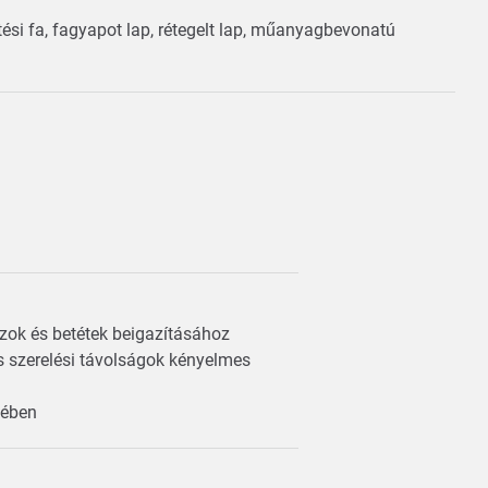
tési fa, fagyapot lap, rétegelt lap, műanyagbevonatú
ozok és betétek beigazításához
es szerelési távolságok kényelmes
ekében