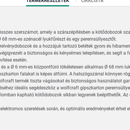
CURRENT
TERMÉKRÉSZLETEK
CIKKLISTA
TAB:
z összes szerszámot, amely a szárazépítésben a kötődobozok sza
 Ø 68 mm-es szénacél lyukfűrészt és egy peremsüllyesztőt.
zerelvénydobozok és a hozzájuk tartozó betétek gyors és hibament
 végigvezeti a biztonságos és kényelmes telepítésen, és segít a 
vítése esetén.
z és a Ø 6 mm-es központfúró tökéletesen alkalmas Ø 68 mm luk
zkarton falakat is képes átfúrni. A hatszögszárral könnyen rög
craft termék tiszta vágásokat és biztonságos használatot gar
éséhez ideális segédeszköz a wolfcraft gipszkarton peremsüllyes
orgalomban kapható kötődobozok síkban legyenek beépíthetők. A
 elektromos szerelések során, és optimális eredményeket érhet e