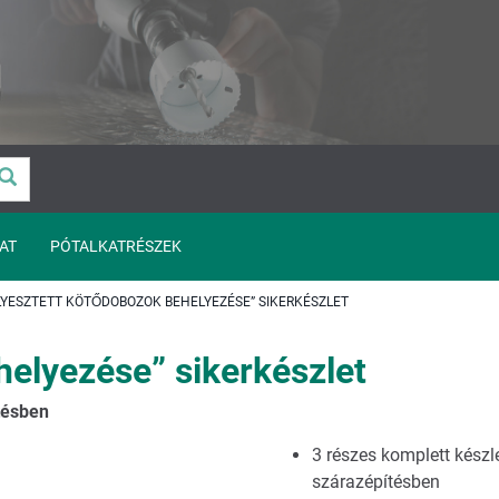
AT
PÓTALKATRÉSZEK
LYESZTETT KÖTŐDOBOZOK BEHELYEZÉSE” SIKERKÉSZLET
helyezése” sikerkészlet
tésben
3 részes komplett készl
szárazépítésben