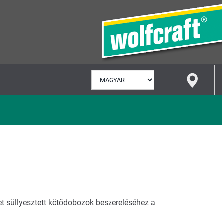
NYELV
KIVÁLASZTÁSA
et süllyesztett kötődobozok beszereléséhez a