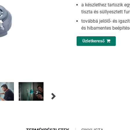
a készlethez tartozik e
tiszta és süllyesztett f
továbbá jelölő- és igaz
és hibamentes beépíté
Üzletkereső