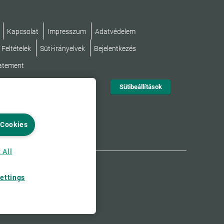
Kapcsolat
Impresszum
Adatvédelem
 Feltételek
Süti-irányelvek
Bejelentkezés
tatement
Sütibeállítások
 Cookies
 All
ettings