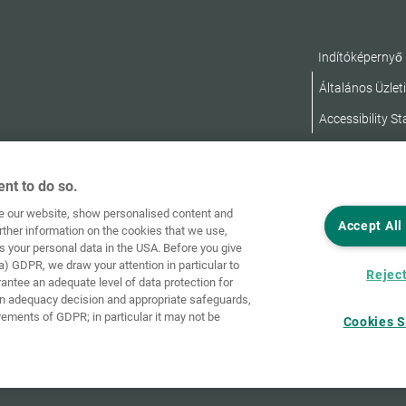
Indítóképernyő
Általános Üzleti
Accessibility S
nt to do so.
ve our website, show personalised content and
Accept All
rther information on the cookies that we use,
s your personal data in the USA. Before you give
a) GDPR, we draw your attention in particular to
Reject
rantee an adequate level of data protection for
an adequacy decision and appropriate safeguards,
rements of GDPR; in particular it may not be
Cookies S