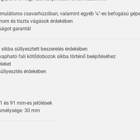
mulátoros csavarhúzóban, valamint egyéb ¼"-es befogású gép
 finom és tiszta vágások érdekében
ságot garantál
a síkba süllyesztett beszerelés érdekében
 kapható fali kötődobozok síkba történő beépítéséhez
éleket
süllyesztés érdekében
 71 és 91 mm-es jelölések
ásmélysége: 30 mm