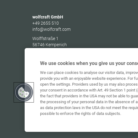
wolfcraft GmbH
+49 2655 510
info@wolfcraft.com
Wolffstraße 1
56746
Kempenich
Germany
We use cookies when you give us your conse
We can place cookies to analyse our visitor data, impro
provide you with an enjoyable website experience. For fu
open the settings. Providers used by us may also proces
your consent in accordance with Art. 49 Section 1 point (
the fact that providers in the USA may not be able to gua
the processing of your personal data in the absence of 
as data protection laws in the USA do not meet the requi
possible to enforce the rights of data subjects.