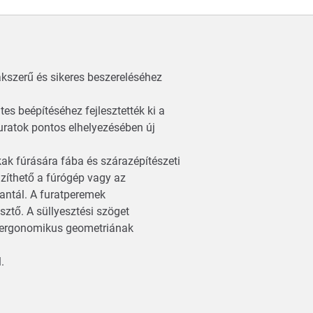
kszerű és sikeres beszereléséhez
es beépítéséhez fejlesztették ki a
furatok pontos elhelyezésében új
ak fúrására fába és szárazépítészeti
zíthető a fúrógép vagy az
antál. A furatperemek
ztő. A süllyesztési szöget
z ergonomikus geometriának
l.