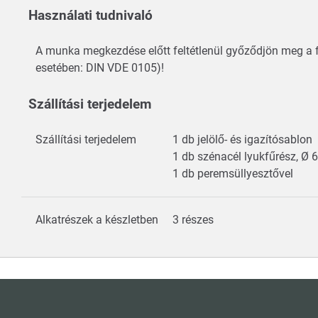
Használati tudnivaló
A munka megkezdése előtt feltétlenül győződjön meg a f
esetében: DIN VDE 0105)!
Szállítási terjedelem
Szállítási terjedelem
1 db jelölő- és igazítósablon
1 db szénacél lyukfűrész, Ø
1 db peremsüllyesztővel
Alkatrészek a készletben
3 részes