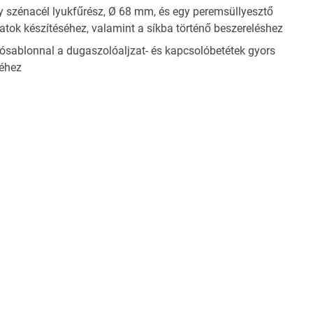
gy szénacél lyukfűrész, Ø 68 mm, és egy peremsüllyesztő
uratok készítéséhez, valamint a síkba történő beszereléshez
ítósablonnal a dugaszolóaljzat- és kapcsolóbetétek gyors
séhez