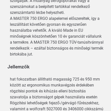
szolgálják: A műanyag befogópofákat vagy a
szerszámokat a beépített tartókkal rendelkező
szerszámtartó lécbe helyezheti.
A MASTER 750 ERGO alapelemei előszereltek, így a
leszállítást követően gyorsan és egyszerűen
használatba vehetők. A kiváló Made in EU
minőségnek köszönhetően 10 év garanciát vállalunk
a termékre. A MASTER 750 ERGO TÜV-tanúsítvánnyal
rendelkezik – ezáltal biztonságos és minőségi termék
birtokába jut.
Jellemzők
hat fokozatban állítható magasság 725 és 950 mm
között az ergonomikus munkavégzés érdekében
rögzítési pontok és kihúzás elleni biztosítás
szavatolja a biztonságot gépek használata esetén
Rögzítési lehetőségek fejező-/gérvágó fűrészekhez,
valamint a wolfcraft 5027000 és 3406000 cikkszámú