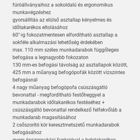
fúróállványaihoz a sokoldalú és ergonomikus
munkavégzéshez
gyorsállítás az elülső asztallap kényelmes és
időtakarékos eltolásához
60°-ig fokozatmentesen elfordítható asztallap a
sokféle alkalmazási lehetőség érdekében
max. 110 mm széles munkadarabok függőleges
befogása a legnagyobb fokozaton
130 mm-es befogási távolság az asztallapok között,
425 mm a műanyag befogópofák között vízszintes
befogásnál
4 nagy műanyag befogópofa csúszásgátló
bevonattal - megfordítható festőheggyel a
munkadarabok időtakarékos festéséhez +
csúszásgátló bevonattal rendelkező felfekvőláb a
munkadarab magasításához
2 csőszorító kör keresztmetszetű munkadarabok
befogásához
gyors összecsukási funkcióval a helytakarékos