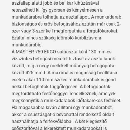
asztallap alatti jobb és bal kar kihúzásával
reteszelheti ki, így gyorsan és kényelmesen a
munkadarabra tolhatja az asztallapot. A munkadarab
biztonságos és erős befogásához ezután már csak 2-
szer vagy 3-szor kell megforgatnia a forgatókarokat.
Ezáltal nincs szükség időrabló kurblizásra a
munkadarabig.
A MASTER 750 ERGO satuasztalként 130 mm-es
vízszintes befogási méretet biztosít az asztallapok
között, míg a négy mellékelt műanyag befogópofa
között 425 mm-t. A maximális magasság beállítása
esetén akár 110 mm széles munkadarabok is gond
nélkül befoghatók függőlegesen. A befogópofák
megfordítható festőheggyel rendelkeznek, amelyek
megkönnyítik a munkadarabok időtakarékos festését.
Ha magasabbra kíván állítani egy munkadarabot,
akkor a csúszásgátló bevonattal rendelkező oldalt
használhatja a felfekvőlábbal. A két kiegészítő
csőszorítóval a lekerekített munkadarabokat is