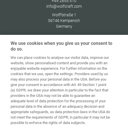
+49 2655 510
info@wolfcraft.com
Wolffstraße 1
56746
Kempenich
Germany
We use cookies when you give us your consent to
do so.
Indítóképernyő
Kapcsolat
Impresszum
Adatvédelem
We can place cookies to analyse our visitor data, improve our
website, show personalised content and provide you with an
Általános
enjoyable website experience. For further information on the
Üzleti
cookies that we use, open the settings. Providers used by us
Feltételek
Süti-irányelvek
Bejelentkezés
may also process your personal data in the USA. Before you
give your consent in accordance with Art. 49 Section 1 point
Accessibility
(a) GDPR, we draw your attention in particular to the fact that
Statement
providers in the USA may not be able to guarantee an
adequate level of data protection for the processing of your
Sütibeállítások
personal data in the absence of an adequacy decision and
appropriate safeguards, as data protection laws in the USA do
not meet the requirements of GDPR; in particular it may not be
possible to enforce the rights of data subjects.