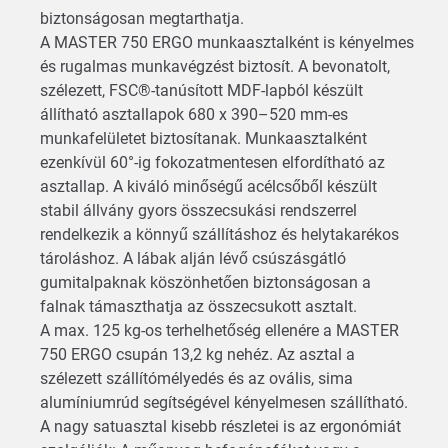
biztonságosan megtarthatja.
A MASTER 750 ERGO munkaasztalként is kényelmes
és rugalmas munkavégzést biztosít. A bevonatolt,
szélezett, FSC®-tanúsított MDF-lapból készült
állítható asztallapok 680 x 390–520 mm-es
munkafelületet biztosítanak. Munkaasztalként
ezenkívül 60°-ig fokozatmentesen elfordítható az
asztallap. A kiváló minőségű acélcsőből készült
stabil állvány gyors összecsukási rendszerrel
rendelkezik a könnyű szállításhoz és helytakarékos
tároláshoz. A lábak alján lévő csúszásgátló
gumitalpaknak köszönhetően biztonságosan a
falnak támaszthatja az összecsukott asztalt.
A max. 125 kg-os terhelhetőség ellenére a MASTER
750 ERGO csupán 13,2 kg nehéz. Az asztal a
szélezett szállítómélyedés és az ovális, sima
alumíniumrúd segítségével kényelmesen szállítható.
A nagy satuasztal kisebb részletei is az ergonómiát