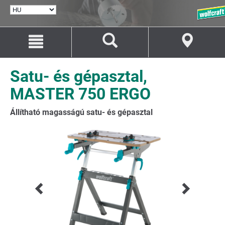
NYELV
KIVÁLASZTÁSA
Ugrás
Ugrás
a
a
tartalomhoz
navigációhoz
Satu- és gépasztal,
MASTER 750 ERGO
Állítható magasságú satu- és gépasztal