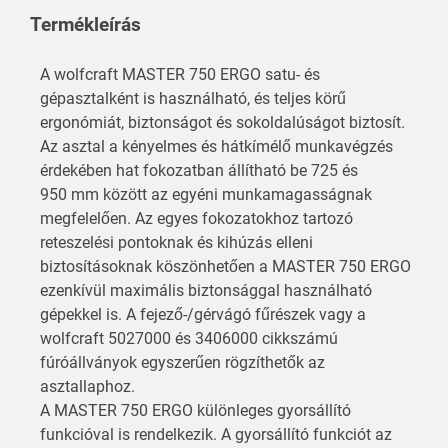
Termékleírás
A wolfcraft MASTER 750 ERGO satu- és
gépasztalként is használható, és teljes körű
ergonómiát, biztonságot és sokoldalúságot biztosít.
Az asztal a kényelmes és hátkímélő munkavégzés
érdekében hat fokozatban állítható be 725 és
950 mm között az egyéni munkamagasságnak
megfelelően. Az egyes fokozatokhoz tartozó
reteszelési pontoknak és kihúzás elleni
biztosításoknak köszönhetően a MASTER 750 ERGO
ezenkívül maximális biztonsággal használható
gépekkel is. A fejező-/gérvágó fűrészek vagy a
wolfcraft 5027000 és 3406000 cikkszámú
fúróállványok egyszerűen rögzíthetők az
asztallaphoz.
A MASTER 750 ERGO különleges gyorsállító
funkcióval is rendelkezik. A gyorsállító funkciót az