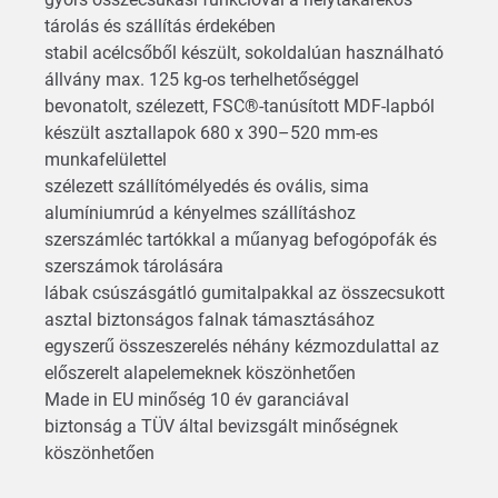
tárolás és szállítás érdekében
stabil acélcsőből készült, sokoldalúan használható
állvány max. 125 kg-os terhelhetőséggel
bevonatolt, szélezett, FSC®-tanúsított MDF-lapból
készült asztallapok 680 x 390–520 mm-es
munkafelülettel
szélezett szállítómélyedés és ovális, sima
alumíniumrúd a kényelmes szállításhoz
szerszámléc tartókkal a műanyag befogópofák és
szerszámok tárolására
lábak csúszásgátló gumitalpakkal az összecsukott
asztal biztonságos falnak támasztásához
egyszerű összeszerelés néhány kézmozdulattal az
előszerelt alapelemeknek köszönhetően
Made in EU minőség 10 év garanciával
biztonság a TÜV által bevizsgált minőségnek
köszönhetően