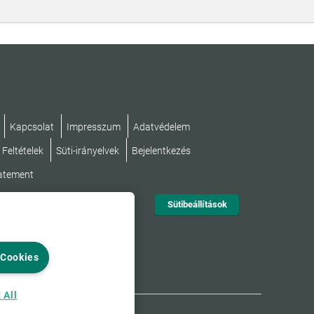
Kapcsolat
Impresszum
Adatvédelem
 Feltételek
Süti-irányelvek
Bejelentkezés
tatement
Sütibeállítások
 Cookies
 All