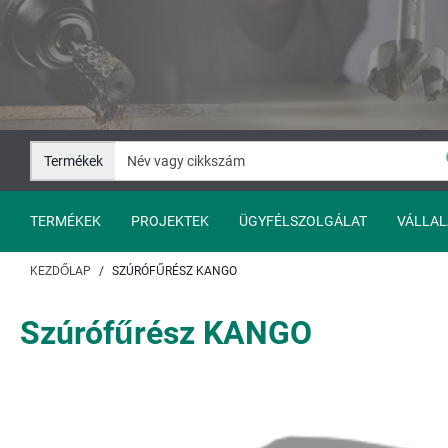
Ugrás
Ugrás
a
a
tartalomhoz
navigációhoz
Termékek
TERMÉKEK
PROJEKTEK
ÜGYFÉLSZOLGÁLAT
VÁLLAL
KEZDŐLAP
SZÚRÓFŰRÉSZ KANGO
Szúrófűrész KANGO