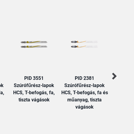
PID 3551
PID 2381
PID
ok
Szúrófűrész-lapok
Szúrófűrész-lapok
Szúrófűr
a,
HCS, T-befogás, fa,
HCS, T-befogás, fa és
HCS, T-be
tiszta vágások
műanyag, tiszta
gyors 
vágások
vág