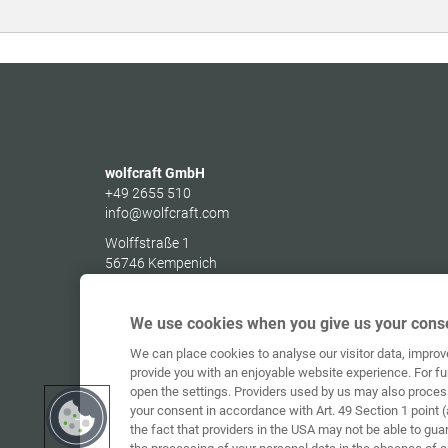
wolfcraft GmbH
+49 2655 510
info@wolfcraft.com
Wolffstraße 1
56746
Kempenich
Germany
We use cookies when you give us your conse
We can place cookies to analyse our visitor data, impro
provide you with an enjoyable website experience. For fu
open the settings. Providers used by us may also proces
your consent in accordance with Art. 49 Section 1 point (
the fact that providers in the USA may not be able to gua