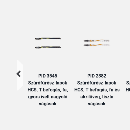
PID 3545
PID 2382
Szúrófűrész-lapok
Szúrófűrész-lapok
S
HCS, T-befogás, fa,
HCS, T-befogás, fa és
HC
gyors ívelt nagyoló
akrilüveg, tiszta
vágások
vágások