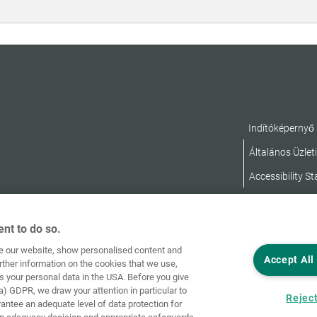
Indítóképernyő
Általános Üzleti
Accessibility S
nt to do so.
ve our website, show personalised content and
Accept All
rther information on the cookies that we use,
s your personal data in the USA. Before you give
a) GDPR, we draw your attention in particular to
Reject
rantee an adequate level of data protection for