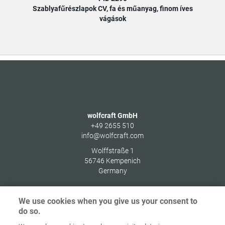
Szablyafűrészlapok CV, fa és műanyag, finom íves
Szab
vágások
wolfcraft GmbH
+49 2655 510
info@wolfcraft.com
Wolffstraße 1
56746
Kempenich
Germany
We use cookies when you give us your consent to
do so.
Indítóképernyő
Kapcsolat
Impresszum
Adatvédelem