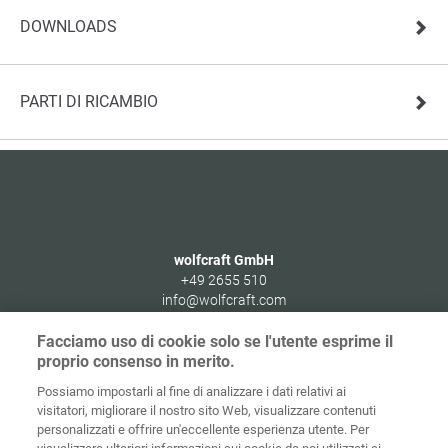
DOWNLOADS
PARTI DI RICAMBIO
wolfcraft GmbH
+49 2655 510
info@wolfcraft.com
Wolffstraße 1
Facciamo uso di cookie solo se l'utente esprime il
56746
Kempenich
proprio consenso in merito.
Germany
Possiamo impostarli al fine di analizzare i dati relativi ai
visitatori, migliorare il nostro sito Web, visualizzare contenuti
personalizzati e offrire un'eccellente esperienza utente. Per