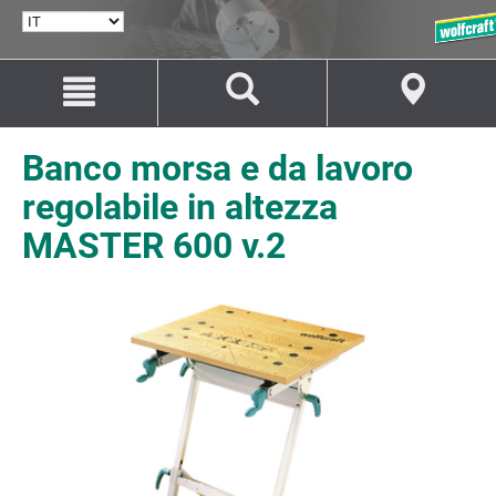
SELEZIONA
LINGUA
Salta
Salta
al
alla
contenuto
navigazione
Banco morsa e da lavoro
regolabile in altezza
MASTER 600 v.2