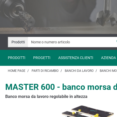
Salta
Salta
al
alla
contenuto
navigazione
Prodotti
PRODOTTI
PROGETTI
ASSISTENZA CLIENTI
AZIENDA
HOME PAGE
PARTI DI RICAMBIO
BANCHI DA LAVORO
BANCHI MO
MASTER 600 - banco morsa d
Banco morsa da lavoro regolabile in altezza