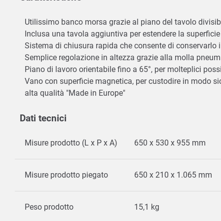
Utilissimo banco morsa grazie al piano del tavolo divisi
Inclusa una tavola aggiuntiva per estendere la superfici
Sistema di chiusura rapida che consente di conservarlo
Semplice regolazione in altezza grazie alla molla pneumat
Piano di lavoro orientabile fino a 65°, per molteplici possi
Vano con superficie magnetica, per custodire in modo sic
alta qualità "Made in Europe"
Dati tecnici
Misure prodotto (L x P x A)
650 x 530 x 955 mm
Misure prodotto piegato
650 x 210 x 1.065 mm
Peso prodotto
15,1 kg