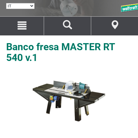
SELEZIONA
LINGUA
Salta
Salta
al
alla
contenuto
navigazione
Banco fresa MASTER RT
540 v.1