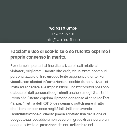
wolfcraft GmbH
+49 2655 510
info@wolfcraft.com
Wolffstraße 1
Facciamo uso di cookie solo se l'utente esprime il
56746
Kempenich
proprio consenso in merito.
Germany
Possiamo impostarli al fine di analizzare i dati relativi ai
visitatori, migliorare il nostro sito Web, visualizzare contenuti
personalizzati e offrire un'eccellente esperienza utente. Per
visualizzare ulteriori informazioni sui cookie da noi utilizzati si
invita ad accedere alle Impostazioni. I nostri fornitori possono
Home
Contatti
Colofone
Tutela dei dati
elaborare i dati personali degli utenti anche su negli Stati Uniti.
Prima che l'utente esprima il proprio consenso ai sensi dell'art.
Politiche sui
49, par. 1, lett. a dell'RGPD, desideriamo sottolineare il fatto
CGC
cookies
Login
che i fornitori con sede negli Stati Uniti, non avendo
l'amministrazione di questo paese adottato una decisione di
Dichiarazione
adeguatezza, potrebbero non essere in grado di assicurare un
di accessibilità
adeguato livello di protezione dei dati nell'ambito del