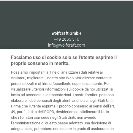
wolfcraft GmbH
+49 2655 510
info@wolfcraft.com
Wolffstraße 1
Facciamo uso di cookie solo se l'utente esprime il
56746
Kempenich
proprio consenso in merito.
Germany
Possiamo impostarli al fine di analizzare i dati relativi ai
visitatori, migliorare il nostro sito Web, visualizzare contenuti
personalizzati e offrire un'eccellente esperienza utente. Per
visualizzare ulteriori informazioni sui cookie da noi utilizzati si
invita ad accedere alle Impostazioni. I nostri fornitori possono
Home
Contatti
Colofone
Tutela dei dati
elaborare i dati personali degli utenti anche su negli Stati Uniti.
Prima che l'utente esprima il proprio consenso ai sensi dell'art.
Politiche sui
49, par. 1, lett. a dell'RGPD, desideriamo sottolineare il fatto
CGC
cookies
Login
che i fornitori con sede negli Stati Uniti, non avendo
l'amministrazione di questo paese adottato una decisione di
Dichiarazione
adeguatezza, potrebbero non essere in grado di assicurare un
di accessibilità