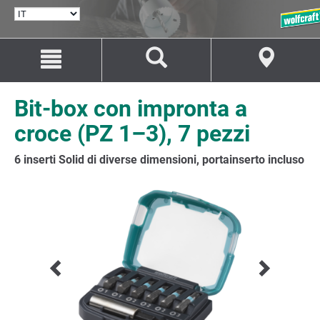
SELEZIONA
LINGUA
Salta
Salta
al
alla
contenuto
navigazione
Bit-box con impronta a
croce (PZ 1–3), 7 pezzi
6 inserti Solid di diverse dimensioni, portainserto incluso