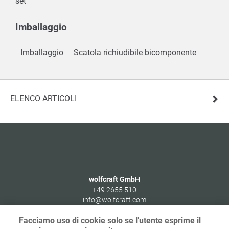
set
Imballaggio
Imballaggio
Scatola richiudibile bicomponente
ELENCO ARTICOLI
wolfcraft GmbH
+49 2655 510
info@wolfcraft.com
Wolffstraße 1
Facciamo uso di cookie solo se l'utente esprime il
56746
Kempenich