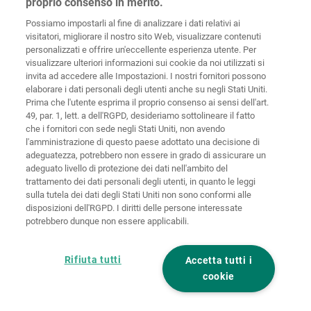
proprio consenso in merito.
Germany
Possiamo impostarli al fine di analizzare i dati relativi ai
visitatori, migliorare il nostro sito Web, visualizzare contenuti
personalizzati e offrire un'eccellente esperienza utente. Per
visualizzare ulteriori informazioni sui cookie da noi utilizzati si
invita ad accedere alle Impostazioni. I nostri fornitori possono
Home
Contatti
Colofone
Tutela dei dati
elaborare i dati personali degli utenti anche su negli Stati Uniti.
Prima che l'utente esprima il proprio consenso ai sensi dell'art.
Politiche sui
49, par. 1, lett. a dell'RGPD, desideriamo sottolineare il fatto
CGC
cookies
Login
che i fornitori con sede negli Stati Uniti, non avendo
l'amministrazione di questo paese adottato una decisione di
Dichiarazione
adeguatezza, potrebbero non essere in grado di assicurare un
di accessibilità
adeguato livello di protezione dei dati nell'ambito del
trattamento dei dati personali degli utenti, in quanto le leggi
Impostazioni sui cookie
sulla tutela dei dati degli Stati Uniti non sono conformi alle
disposizioni dell'RGPD. I diritti delle persone interessate
potrebbero dunque non essere applicabili.
Rifiuta tutti
Accetta tutti i
cookie