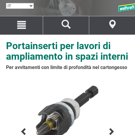
SELEZIONA
LINGUA
Salta
Salta
al
alla
contenuto
navigazione
Portainserti per lavori di
ampliamento in spazi interni
Per avvitamenti con limite di profondità nel cartongesso