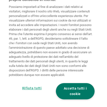
Germany
Possiamo impostarli al fine di analizzare i dati relativi ai
visitatori, migliorare il nostro sito Web, visualizzare contenuti
personalizzati e offrire un'eccellente esperienza utente. Per
visualizzare ulteriori informazioni sui cookie da noi utilizzati si
invita ad accedere alle Impostazioni. I nostri fornitori possono
Home
Contatti
Colofone
Tutela dei dati
elaborare i dati personali degli utenti anche su negli Stati Uniti.
Prima che l'utente esprima il proprio consenso ai sensi dell'art.
Politiche sui
49, par. 1, lett. a dell'RGPD, desideriamo sottolineare il fatto
CGC
cookies
Login
che i fornitori con sede negli Stati Uniti, non avendo
l'amministrazione di questo paese adottato una decisione di
Dichiarazione
adeguatezza, potrebbero non essere in grado di assicurare un
di accessibilità
adeguato livello di protezione dei dati nell'ambito del
trattamento dei dati personali degli utenti, in quanto le leggi
Impostazioni sui cookie
sulla tutela dei dati degli Stati Uniti non sono conformi alle
disposizioni dell'RGPD. I diritti delle persone interessate
potrebbero dunque non essere applicabili.
Rifiuta tutti
Accetta tutti i
cookie