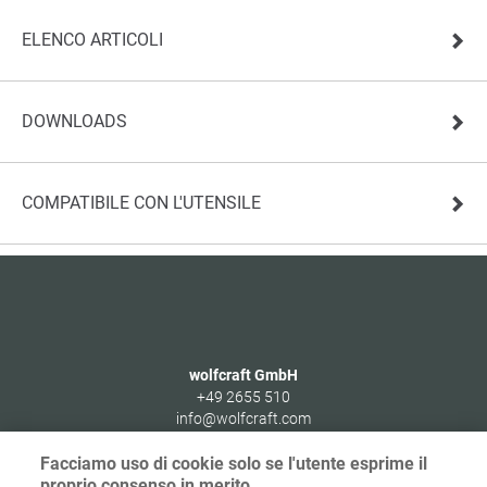
ELENCO ARTICOLI
DOWNLOADS
COMPATIBILE CON L'UTENSILE
wolfcraft GmbH
+49 2655 510
info@wolfcraft.com
Wolffstraße 1
Facciamo uso di cookie solo se l'utente esprime il
56746
Kempenich
proprio consenso in merito.