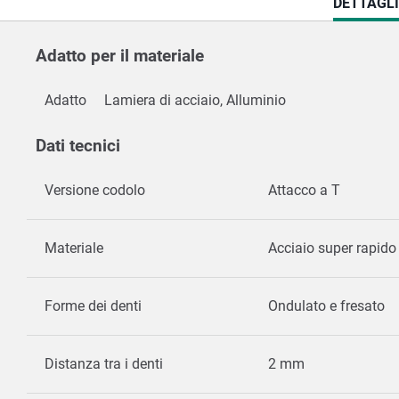
CURRENT
DETTAGL
TAB:
Adatto per il materiale
Adatto
Lamiera di acciaio, Alluminio
Dati tecnici
Versione codolo
Attacco a T
Materiale
Acciaio super rapid
Forme dei denti
Ondulato e fresato
Distanza tra i denti
2 mm