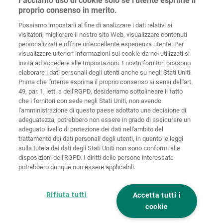
Facciamo uso di cookie solo se l'utente esprime il
56746
Kempenich
proprio consenso in merito.
Germany
Possiamo impostarli al fine di analizzare i dati relativi ai
visitatori, migliorare il nostro sito Web, visualizzare contenuti
personalizzati e offrire un'eccellente esperienza utente. Per
visualizzare ulteriori informazioni sui cookie da noi utilizzati si
invita ad accedere alle Impostazioni. I nostri fornitori possono
Home
Contatti
Colofone
Tutela dei dati
elaborare i dati personali degli utenti anche su negli Stati Uniti.
Prima che l'utente esprima il proprio consenso ai sensi dell'art.
Politiche sui
49, par. 1, lett. a dell'RGPD, desideriamo sottolineare il fatto
CGC
cookies
Login
che i fornitori con sede negli Stati Uniti, non avendo
l'amministrazione di questo paese adottato una decisione di
Dichiarazione
adeguatezza, potrebbero non essere in grado di assicurare un
di accessibilità
adeguato livello di protezione dei dati nell'ambito del
trattamento dei dati personali degli utenti, in quanto le leggi
Impostazioni sui cookie
sulla tutela dei dati degli Stati Uniti non sono conformi alle
disposizioni dell'RGPD. I diritti delle persone interessate
potrebbero dunque non essere applicabili.
Rifiuta tutti
Accetta tutti i
cookie