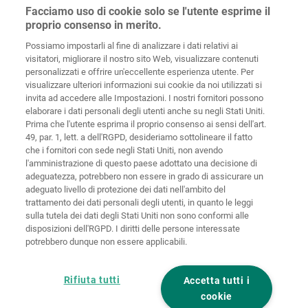
Wolffstraße 1
Facciamo uso di cookie solo se l'utente esprime il
56746
Kempenich
proprio consenso in merito.
Germany
Possiamo impostarli al fine di analizzare i dati relativi ai
visitatori, migliorare il nostro sito Web, visualizzare contenuti
personalizzati e offrire un'eccellente esperienza utente. Per
visualizzare ulteriori informazioni sui cookie da noi utilizzati si
invita ad accedere alle Impostazioni. I nostri fornitori possono
Home
Contatti
Colofone
Tutela dei dati
elaborare i dati personali degli utenti anche su negli Stati Uniti.
Prima che l'utente esprima il proprio consenso ai sensi dell'art.
Politiche sui
49, par. 1, lett. a dell'RGPD, desideriamo sottolineare il fatto
CGC
cookies
Login
che i fornitori con sede negli Stati Uniti, non avendo
l'amministrazione di questo paese adottato una decisione di
Dichiarazione
adeguatezza, potrebbero non essere in grado di assicurare un
di accessibilità
adeguato livello di protezione dei dati nell'ambito del
trattamento dei dati personali degli utenti, in quanto le leggi
Impostazioni sui cookie
sulla tutela dei dati degli Stati Uniti non sono conformi alle
disposizioni dell'RGPD. I diritti delle persone interessate
potrebbero dunque non essere applicabili.
Rifiuta tutti
Accetta tutti i
cookie