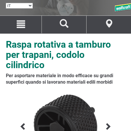
SELEZIONA
LINGUA
Salta
Salta
al
alla
contenuto
navigazione
Raspa rotativa a tamburo
per trapani, codolo
cilindrico
Per asportare materiale in modo efficace su grandi
superfici quando si lavorano materiali edili morbidi