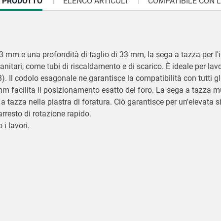
I PRODOTTO
ELENCO ARTICOLI
COMPATIBILE CON L
 mm e una profondità di taglio di 33 mm, la sega a tazza per l'in
 sanitari, come tubi di riscaldamento e di scarico. È ideale per lav
 Il codolo esagonale ne garantisce la compatibilità con tutti gli 
mm facilita il posizionamento esatto del foro. La sega a tazza m
 tazza nella piastra di foratura. Ciò garantisce per un'elevata si
 arresto di rotazione rapido.
 i lavori.