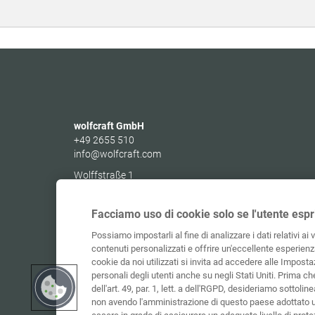
wolfcraft GmbH
+49 2655 510
info@wolfcraft.com
Wolffstraße 1
56746
Kempenich
Germany
Facciamo uso di cookie solo se l'utente espr
Possiamo impostarli al fine di analizzare i dati relativi ai 
contenuti personalizzati e offrire un'eccellente esperienza
cookie da noi utilizzati si invita ad accedere alle Impostaz
personali degli utenti anche su negli Stati Uniti. Prima c
dell'art. 49, par. 1, lett. a dell'RGPD, desideriamo sottolinea
non avendo l'amministrazione di questo paese adottato 