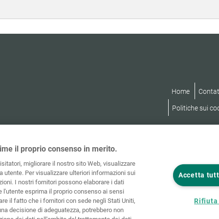
Home
Contat
Politiche sui co
ime il proprio consenso in merito.
visitatori, migliorare il nostro sito Web, visualizzare
 utente. Per visualizzare ulteriori informazioni sui
Accetta tutt
ioni. I nostri fornitori possono elaborare i dati
he l'utente esprima il proprio consenso ai sensi
re il fatto che i fornitori con sede negli Stati Uniti,
Rifiuta 
una decisione di adeguatezza, potrebbero non