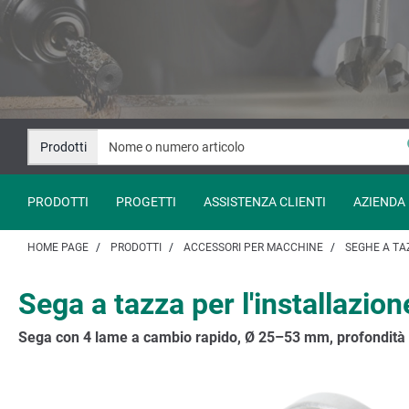
Salta
Salta
al
alla
contenuto
navigazione
Prodotti
PRODOTTI
PROGETTI
ASSISTENZA CLIENTI
AZIENDA
HOME PAGE
PRODOTTI
ACCESSORI PER MACCHINE
SEGHE A TA
Sega a tazza per l'installazio
Sega con 4 lame a cambio rapido, Ø 25–53 mm, profondità 