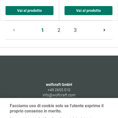
Vai al prodotto
Vai al prodotto
Pagina
1
2
3
1
di
3
wolfcraft GmbH
+49 2655 510
info@wolfcraft.com
Wolffstraße 1
Facciamo uso di cookie solo se l'utente esprime il
56746
Kempenich
proprio consenso in merito.
Germany