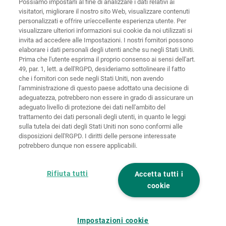
Possiamo impostarli al fine di analizzare i dati relativi ai
visitatori, migliorare il nostro sito Web, visualizzare contenuti
personalizzati e offrire un'eccellente esperienza utente. Per
visualizzare ulteriori informazioni sui cookie da noi utilizzati si
invita ad accedere alle Impostazioni. I nostri fornitori possono
Home
Contatti
Colofone
Tutela dei dati
elaborare i dati personali degli utenti anche su negli Stati Uniti.
Prima che l'utente esprima il proprio consenso ai sensi dell'art.
Politiche sui
49, par. 1, lett. a dell'RGPD, desideriamo sottolineare il fatto
CGC
cookies
Login
che i fornitori con sede negli Stati Uniti, non avendo
l'amministrazione di questo paese adottato una decisione di
Dichiarazione
adeguatezza, potrebbero non essere in grado di assicurare un
di accessibilità
adeguato livello di protezione dei dati nell'ambito del
trattamento dei dati personali degli utenti, in quanto le leggi
Impostazioni sui cookie
sulla tutela dei dati degli Stati Uniti non sono conformi alle
disposizioni dell'RGPD. I diritti delle persone interessate
potrebbero dunque non essere applicabili.
Rifiuta tutti
Accetta tutti i
cookie
Impostazioni cookie