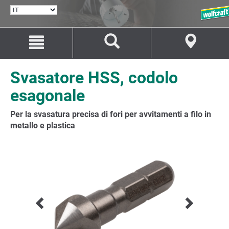
SELEZIONA
LINGUA
Salta
Salta
al
alla
contenuto
navigazione
Svasatore HSS, codolo
esagonale
Per la svasatura precisa di fori per avvitamenti a filo in
metallo e plastica