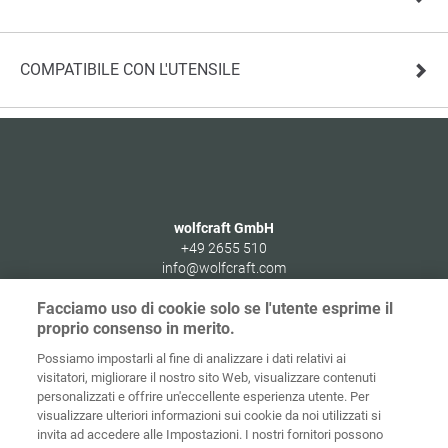
COMPATIBILE CON L'UTENSILE
wolfcraft GmbH
+49 2655 510
info@wolfcraft.com
Wolffstraße 1
Facciamo uso di cookie solo se l'utente esprime il
56746
Kempenich
proprio consenso in merito.
Germany
Possiamo impostarli al fine di analizzare i dati relativi ai
visitatori, migliorare il nostro sito Web, visualizzare contenuti
personalizzati e offrire un'eccellente esperienza utente. Per
visualizzare ulteriori informazioni sui cookie da noi utilizzati si
invita ad accedere alle Impostazioni. I nostri fornitori possono
Home
Contatti
Colofone
Tutela dei dati