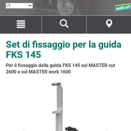
SELEZIONA
LINGUA
Salta
Salta
al
alla
contenuto
navigazione
Set di fissaggio per la guida
FKS 145
Per il fissaggio della guida FKS 145 sul MASTER cut
2600 e sul MASTER work 1600