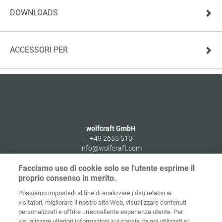
DOWNLOADS
ACCESSORI PER
wolfcraft GmbH
+49 2655 510
info@wolfcraft.com
Wolffstraße 1
Facciamo uso di cookie solo se l'utente esprime il
56746
Kempenich
proprio consenso in merito.
Germany
Possiamo impostarli al fine di analizzare i dati relativi ai
visitatori, migliorare il nostro sito Web, visualizzare contenuti
personalizzati e offrire un'eccellente esperienza utente. Per
visualizzare ulteriori informazioni sui cookie da noi utilizzati si