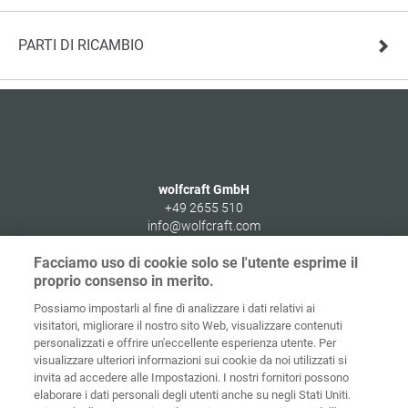
PARTI DI RICAMBIO
wolfcraft GmbH
+49 2655 510
info@wolfcraft.com
Wolffstraße 1
Facciamo uso di cookie solo se l'utente esprime il
56746
Kempenich
proprio consenso in merito.
Germany
Possiamo impostarli al fine di analizzare i dati relativi ai
visitatori, migliorare il nostro sito Web, visualizzare contenuti
personalizzati e offrire un'eccellente esperienza utente. Per
visualizzare ulteriori informazioni sui cookie da noi utilizzati si
invita ad accedere alle Impostazioni. I nostri fornitori possono
Home
Contatti
Colofone
Tutela dei dati
elaborare i dati personali degli utenti anche su negli Stati Uniti.