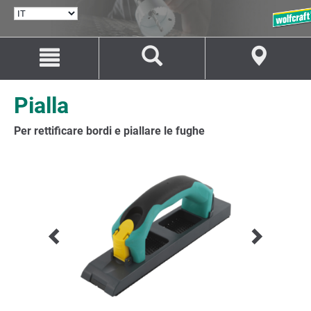
SELEZIONA
LINGUA
Salta
Salta
al
alla
contenuto
navigazione
Pialla
Per rettificare bordi e piallare le fughe