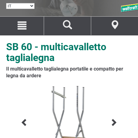
SELEZIONA
LINGUA
Salta
Salta
al
alla
contenuto
navigazione
SB 60 - multicavalletto
taglialegna
Il multicavalletto taglialegna portatile e compatto per
legna da ardere