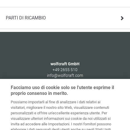
PARTI DI RICAMBIO
wolfcraft GmbH
+49 2655 510
info@wolfcraft.com
Wolffstraße 1
Facciamo uso di cookie solo se l'utente esprime il
56746
Kempenich
proprio consenso in merito.
Germany
Possiamo impostarli al fine di analizzare i dati relativi ai
visitatori, migliorare il nostro sito Web, visualizzare contenuti
personalizzati e offrire un'eccellente esperienza utente. Per
visualizzare ulteriori informazioni sui cookie da noi utilizzati si
invita ad accedere alle Impostazioni. I nostri fornitori possono
Home
Contatti
Colofone
Tutela dei dati
elaborare i dati personali degli utenti anche su negli Stati Uniti.