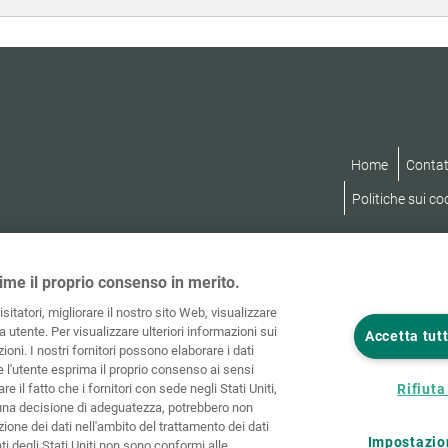
Home
Contat
Politiche sui co
ime il proprio consenso in merito.
visitatori, migliorare il nostro sito Web, visualizzare
 utente. Per visualizzare ulteriori informazioni sui
Accetta tutt
ioni. I nostri fornitori possono elaborare i dati
he l'utente esprima il proprio consenso ai sensi
re il fatto che i fornitori con sede negli Stati Uniti,
Rifiuta 
una decisione di adeguatezza, potrebbero non
ione dei dati nell'ambito del trattamento dei dati
Impostazio
ati degli Stati Uniti non sono conformi alle