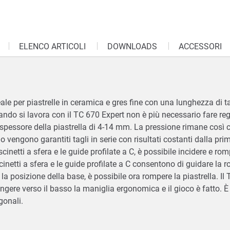
ELENCO ARTICOLI
DOWNLOADS
ACCESSORI
eale per piastrelle in ceramica e gres fine con una lunghezza di ta
uando si lavora con il TC 670 Expert non è più necessario fare re
o spessore della piastrella di 4-14 mm. La pressione rimane così 
vengono garantiti tagli in serie con risultati costanti dalla prim
netti a sfera e le guide profilate a C, è possibile incidere e romp
etti a sfera e le guide profilate a C consentono di guidare la rot
a posizione della base, è possibile ora rompere la piastrella. Il
ingere verso il basso la maniglia ergonomica e il gioco è fatto.
agonali.