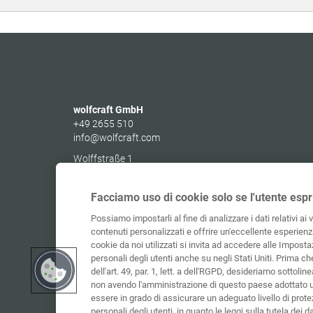
wolfcraft GmbH
+49 2655 510
info@wolfcraft.com
Wolffstraße 1
56746
Kempenich
Germany
Facciamo uso di cookie solo se l'utente espr
Possiamo impostarli al fine di analizzare i dati relativi ai 
contenuti personalizzati e offrire un'eccellente esperienza
cookie da noi utilizzati si invita ad accedere alle Impostaz
personali degli utenti anche su negli Stati Uniti. Prima c
dell'art. 49, par. 1, lett. a dell'RGPD, desideriamo sottolinea
non avendo l'amministrazione di questo paese adottato 
essere in grado di assicurare un adeguato livello di protez
personali degli utenti, in quanto le leggi sulla tutela dei d