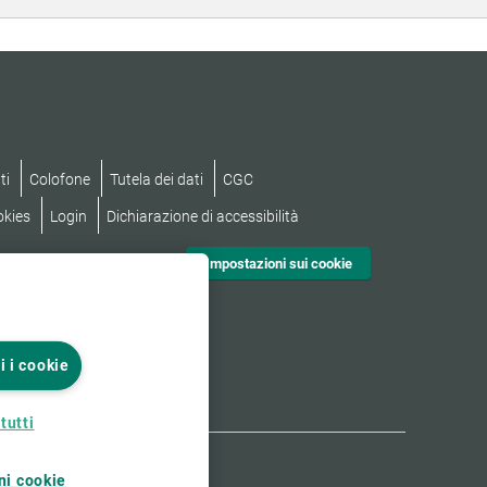
ti
Colofone
Tutela dei dati
CGC
okies
Login
Dichiarazione di accessibilità
Impostazioni sui cookie
i i cookie
tutti
ni cookie