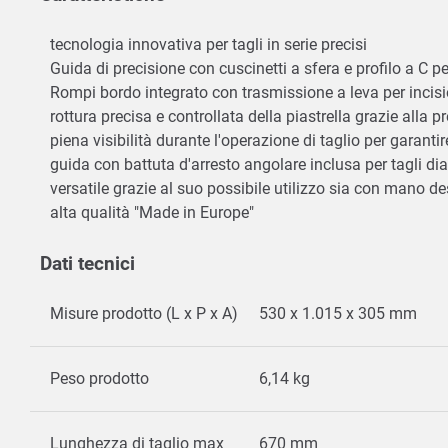
tecnologia innovativa per tagli in serie precisi
Guida di precisione con cuscinetti a sfera e profilo a C pe
Rompi bordo integrato con trasmissione a leva per incis
rottura precisa e controllata della piastrella grazie alla 
piena visibilità durante l'operazione di taglio per garantir
guida con battuta d'arresto angolare inclusa per tagli dia
versatile grazie al suo possibile utilizzo sia con mano des
alta qualità "Made in Europe"
Dati tecnici
Misure prodotto (L x P x A)
530 x 1.015 x 305 mm
Peso prodotto
6,14 kg
Lunghezza di taglio max
670 mm