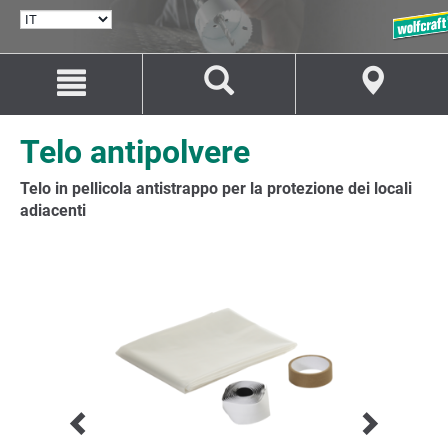
SELEZIONA
LINGUA
Salta
Salta
al
alla
contenuto
navigazione
Telo antipolvere
Telo in pellicola antistrappo per la protezione dei locali
adiacenti