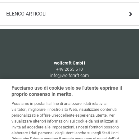
ELENCO ARTICOLI
wolfcraft GmbH
+49 2655 510
info@wolfcraft.com
Wolffstraße 1
Facciamo uso di cookie solo se l'utente esprime il
56746
Kempenich
proprio consenso in merito.
Germany
Possiamo impostarli al fine di analizzare i dati relativi ai
visitatori, migliorare il nostro sito Web, visualizzare contenuti
personalizzati e offrire un'eccellente esperienza utente. Per
visualizzare ulteriori informazioni sui cookie da noi utilizzati si
invita ad accedere alle Impostazioni. I nostri fornitori possono
Home
Contatti
Colofone
Tutela dei dati
elaborare i dati personali degli utenti anche su negli Stati Uniti.
Prima che l'utente esprima il proprio consenso ai sensi dell'art.