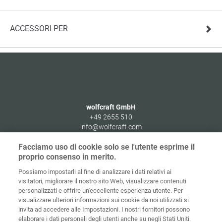
ACCESSORI PER
wolfcraft GmbH
+49 2655 510
info@wolfcraft.com
Wolffstraße 1
Facciamo uso di cookie solo se l'utente esprime il
56746
Kempenich
proprio consenso in merito.
Germany
Possiamo impostarli al fine di analizzare i dati relativi ai
visitatori, migliorare il nostro sito Web, visualizzare contenuti
personalizzati e offrire un'eccellente esperienza utente. Per
visualizzare ulteriori informazioni sui cookie da noi utilizzati si
invita ad accedere alle Impostazioni. I nostri fornitori possono
Home
Contatti
Colofone
Tutela dei dati
elaborare i dati personali degli utenti anche su negli Stati Uniti.