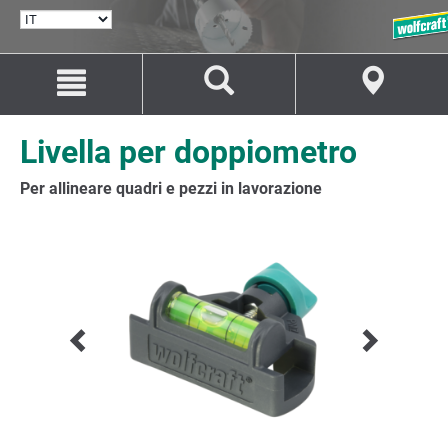
SELEZIONA
LINGUA
Salta
Salta
al
alla
contenuto
navigazione
Livella per doppiometro
Per allineare quadri e pezzi in lavorazione