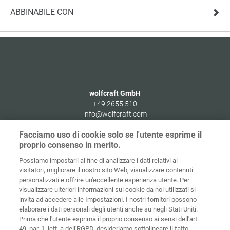
ABBINABILE CON
wolfcraft GmbH
+49 2655 510
info@wolfcraft.com
Wolffstraße 1
Facciamo uso di cookie solo se l'utente esprime il
56746
Kempenich
proprio consenso in merito.
Germany
Possiamo impostarli al fine di analizzare i dati relativi ai
visitatori, migliorare il nostro sito Web, visualizzare contenuti
personalizzati e offrire un'eccellente esperienza utente. Per
visualizzare ulteriori informazioni sui cookie da noi utilizzati si
invita ad accedere alle Impostazioni. I nostri fornitori possono
Home
Contatti
Colofone
Tutela dei dati
elaborare i dati personali degli utenti anche su negli Stati Uniti.
Prima che l'utente esprima il proprio consenso ai sensi dell'art.
Politiche sui
49, par. 1, lett. a dell'RGPD, desideriamo sottolineare il fatto