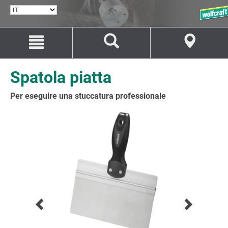
SELEZIONA
LINGUA
Salta
Salta
al
alla
contenuto
navigazione
Spatola piatta
Per eseguire una stuccatura professionale