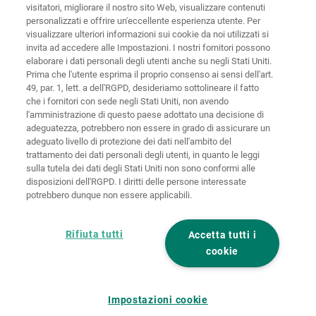
visitatori, migliorare il nostro sito Web, visualizzare contenuti
personalizzati e offrire un'eccellente esperienza utente. Per
visualizzare ulteriori informazioni sui cookie da noi utilizzati si
invita ad accedere alle Impostazioni. I nostri fornitori possono
Home
Contatti
Colofone
Tutela dei dati
elaborare i dati personali degli utenti anche su negli Stati Uniti.
Prima che l'utente esprima il proprio consenso ai sensi dell'art.
Politiche sui
49, par. 1, lett. a dell'RGPD, desideriamo sottolineare il fatto
CGC
cookies
Login
che i fornitori con sede negli Stati Uniti, non avendo
l'amministrazione di questo paese adottato una decisione di
Dichiarazione
adeguatezza, potrebbero non essere in grado di assicurare un
di accessibilità
adeguato livello di protezione dei dati nell'ambito del
trattamento dei dati personali degli utenti, in quanto le leggi
Impostazioni sui cookie
sulla tutela dei dati degli Stati Uniti non sono conformi alle
disposizioni dell'RGPD. I diritti delle persone interessate
potrebbero dunque non essere applicabili.
Rifiuta tutti
Accetta tutti i
cookie
Impostazioni cookie