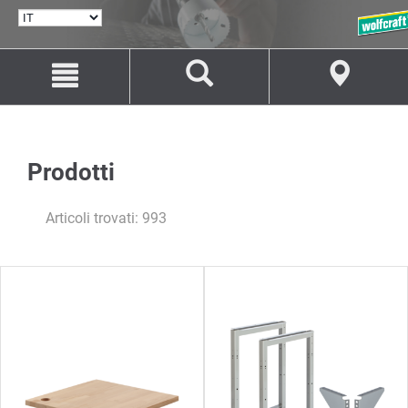
SELEZIONA
LINGUA
Salta
Salta
al
alla
contenuto
navigazione
Prodotti
Articoli trovati: 993