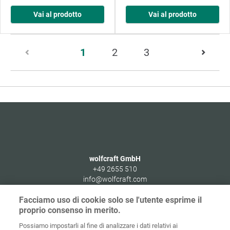
Vai al prodotto
Vai al prodotto
Pagina
1
2
3
1
di
50
wolfcraft GmbH
+49 2655 510
info@wolfcraft.com
Wolffstraße 1
Facciamo uso di cookie solo se l'utente esprime il
56746
Kempenich
proprio consenso in merito.
Germany
Possiamo impostarli al fine di analizzare i dati relativi ai