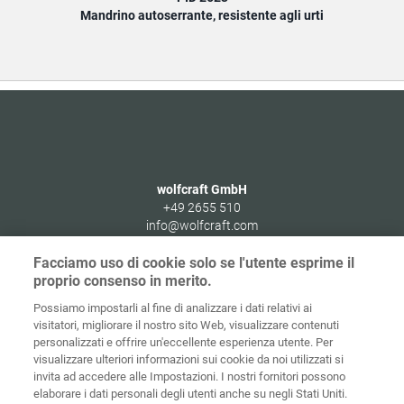
Mandrino autoserrante, resistente agli urti
wolfcraft GmbH
+49 2655 510
info@wolfcraft.com
Wolffstraße 1
Facciamo uso di cookie solo se l'utente esprime il
56746
Kempenich
proprio consenso in merito.
Germany
Possiamo impostarli al fine di analizzare i dati relativi ai
visitatori, migliorare il nostro sito Web, visualizzare contenuti
personalizzati e offrire un'eccellente esperienza utente. Per
visualizzare ulteriori informazioni sui cookie da noi utilizzati si
invita ad accedere alle Impostazioni. I nostri fornitori possono
Home
Contatti
Colofone
Tutela dei dati
elaborare i dati personali degli utenti anche su negli Stati Uniti.