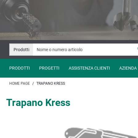
Salta
Salta
al
alla
contenuto
navigazione
Prodotti
PRODOTTI
PROGETTI
ASSISTENZA CLIENTI
AZIENDA
HOME PAGE
TRAPANO KRESS
Trapano Kress