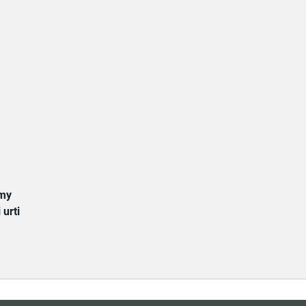
my
 urti