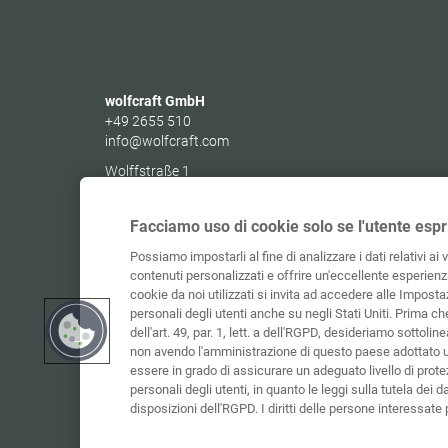
wolfcraft GmbH
+49 2655 510
info@wolfcraft.com
Wolffstraße 1
56746
Kempenich
Germany
Facciamo uso di cookie solo se l'utente espr
Possiamo impostarli al fine di analizzare i dati relativi ai 
contenuti personalizzati e offrire un'eccellente esperienza
cookie da noi utilizzati si invita ad accedere alle Impostaz
personali degli utenti anche su negli Stati Uniti. Prima c
dell'art. 49, par. 1, lett. a dell'RGPD, desideriamo sottolinea
non avendo l'amministrazione di questo paese adottato 
essere in grado di assicurare un adeguato livello di protez
personali degli utenti, in quanto le leggi sulla tutela dei d
disposizioni dell'RGPD. I diritti delle persone interessat