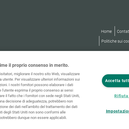
Home
Contat
Politiche sui co
ime il proprio consenso in merito.
visitatori, migliorare il nostro sito Web, visualizzare
 utente. Per visualizzare ulteriori informazioni sui
Accetta tutt
ioni. I nostri fornitori possono elaborare i dati
he l'utente esprima il proprio consenso ai sensi
re il fatto che i fornitori con sede negli Stati Uniti,
Rifiuta 
una decisione di adeguatezza, potrebbero non
ione dei dati nell'ambito del trattamento dei dati
Impostazio
ati degli Stati Uniti non sono conformi alle
e potrebbero dunque non essere applicabili.