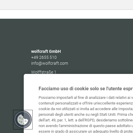
wolfcraft GmbH
+49 2655 510
info@wolfcraft.com
Wolffstraße 1
56746
Kempenich
Germany
Facciamo uso di cookie solo se l'utente espr
Possiamo impostarli al fine di analizzare i dati relativi ai 
contenuti personalizzati e offrire un'eccellente esperienza
cookie da noi utilizzati si invita ad accedere alle Impostaz
personali degli utenti anche su negli Stati Uniti. Prima c
dell'art. 49, par. 1, lett. a dell'RGPD, desideriamo sottolinea
non avendo l'amministrazione di questo paese adottato 
essere in grado di assicurare un adeguato livello di protez