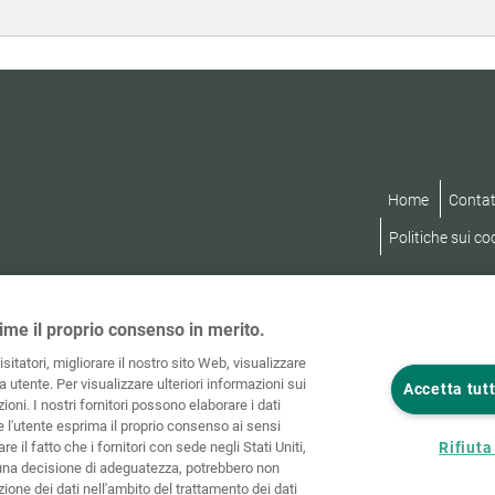
Home
Contat
Politiche sui co
ime il proprio consenso in merito.
visitatori, migliorare il nostro sito Web, visualizzare
 utente. Per visualizzare ulteriori informazioni sui
Accetta tutt
ioni. I nostri fornitori possono elaborare i dati
he l'utente esprima il proprio consenso ai sensi
re il fatto che i fornitori con sede negli Stati Uniti,
Rifiuta 
una decisione di adeguatezza, potrebbero non
ione dei dati nell'ambito del trattamento dei dati