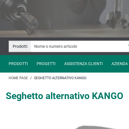
Salta
Salta
al
alla
contenuto
navigazione
Prodotti
PRODOTTI
PROGETTI
ASSISTENZA CLIENTI
AZIENDA
HOME PAGE
SEGHETTO ALTERNATIVO KANGO
Seghetto alternativo KANGO