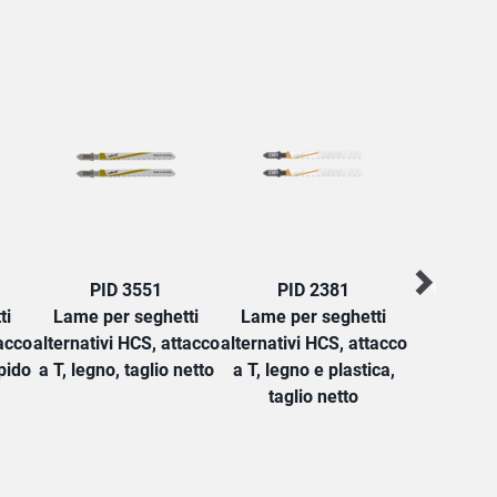
PID 3551
PID 2381
PID
ti
Lame per seghetti
Lame per seghetti
Lame per
tacco
alternativi HCS, attacco
alternativi HCS, attacco
alternativi
apido
a T, legno, taglio netto
a T, legno e plastica,
a T, legno,
taglio netto
e gro