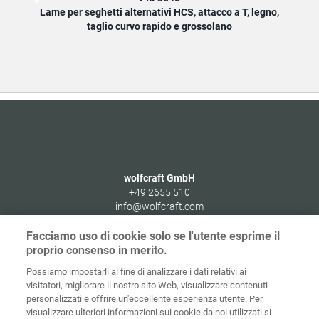
Lame per seghetti alternativi HCS, attacco a T, legno,
Lame
taglio curvo rapido e grossolano
wolfcraft GmbH
+49 2655 510
info@wolfcraft.com
Wolffstraße 1
Facciamo uso di cookie solo se l'utente esprime il
56746
Kempenich
proprio consenso in merito.
Germany
Possiamo impostarli al fine di analizzare i dati relativi ai
visitatori, migliorare il nostro sito Web, visualizzare contenuti
personalizzati e offrire un'eccellente esperienza utente. Per
visualizzare ulteriori informazioni sui cookie da noi utilizzati si