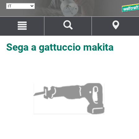
SELEZIONA
LINGUA
Salta
Salta
al
alla
contenuto
navigazione
Sega a gattuccio makita