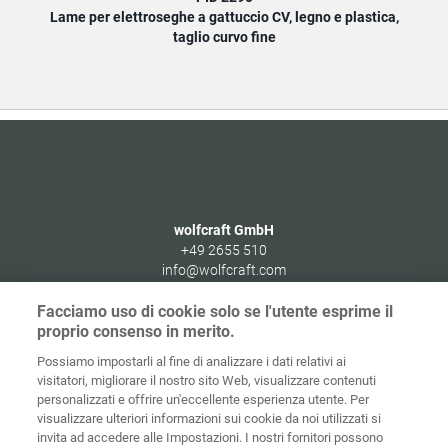
Lame per elettroseghe a gattuccio CV, legno e plastica,
Lame
taglio curvo fine
wolfcraft GmbH
+49 2655 510
info@wolfcraft.com
Wolffstraße 1
Facciamo uso di cookie solo se l'utente esprime il
56746
Kempenich
proprio consenso in merito.
Germany
Possiamo impostarli al fine di analizzare i dati relativi ai
visitatori, migliorare il nostro sito Web, visualizzare contenuti
personalizzati e offrire un'eccellente esperienza utente. Per
visualizzare ulteriori informazioni sui cookie da noi utilizzati si
invita ad accedere alle Impostazioni. I nostri fornitori possono
Home
Contatti
Colofone
Tutela dei dati