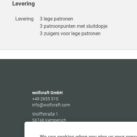
Levering
Levering
3 lege patronen
3 patroonpunten met sluitdopje
3 zuigers voor lege patronen
wolfcraft GmbH
+49 2655 510
info@wolfcraft.com
Wolffstraße 1
56746
Kempenich
Germany
We use cookies when you give us your conse