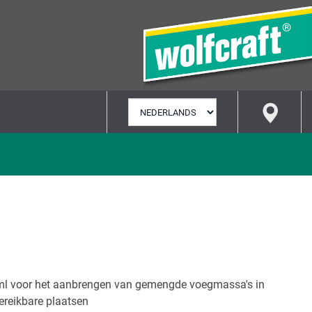
TAAL
SELECTEREN
ml voor het aanbrengen van gemengde voegmassa's in
ereikbare plaatsen