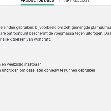
CURRENT
PRODUCTDETAILS
ARTIKELLIJST
TAB:
doeleinden gebruiken: bijvoorbeeld om zelf gemengde plamuurma
uitbare patroonpunt beschermt de voegmassa tegen uitdrogen. D
r alle kitpersen van wolfcraft.
n en veelzijdig inzetbaar
 uitdrogen om deze later opnieuw te kunnen gebruiken