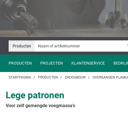
Naar
Naar
inhoud
navigatie
springen
springen
Producten
PRODUCTEN
PROJECTEN
KLANTENSERVICE
BEDRIJ
STARTPAGINA
PRODUCTEN
DROOGBOUW
OVERGANGEN PLAMU
Lege patronen
Voor zelf gemengde voegmassa's