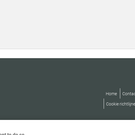
Home
Conta
Cookie richtlijn
nt to do so.