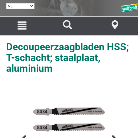
TAAL
SELECTEREN
Naar
Naar
inhoud
navigatie
springen
springen
Decoupeerzaagbladen HSS;
T-schacht; staalplaat,
aluminium