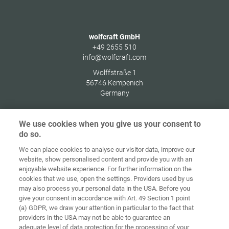
wolfcraft GmbH
+49 2655 510
info@wolfcraft.com
Wolffstraße 1
56746
Kempenich
Germany
We use cookies when you give us your consent to
do so.
Home
Contact
Colofon
Privacybeleid
We can place cookies to analyse our visitor data, improve our
website, show personalised content and provide you with an
Algemene
Cookie
enjoyable website experience. For further information on the
voorwaarden
richtlijnen
Login
cookies that we use, open the settings. Providers used by us
may also process your personal data in the USA. Before you
Verklaring
give your consent in accordance with Art. 49 Section 1 point
inzake digitale
(a) GDPR, we draw your attention in particular to the fact that
toegankelijkheid
providers in the USA may not be able to guarantee an
adequate level of data protection for the processing of your