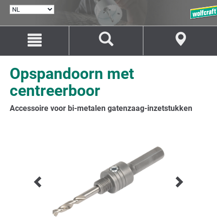
TAAL
SELECTEREN
Naar
Naar
inhoud
navigatie
springen
springen
Opspandoorn met
centreerboor
Accessoire voor bi-metalen gatenzaag-inzetstukken