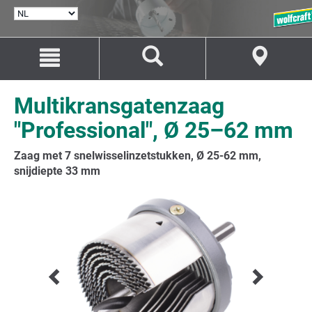
TAAL
SELECTEREN
Naar
Naar
inhoud
navigatie
springen
springen
Multikransgatenzaag
"Professional", Ø 25–62 mm
Zaag met 7 snelwisselinzetstukken, Ø 25-62 mm,
snijdiepte 33 mm