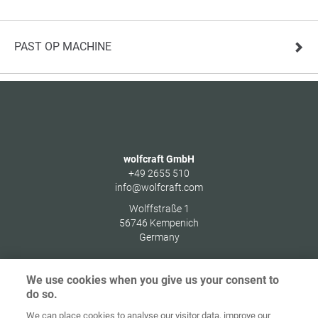
PAST OP MACHINE
wolfcraft GmbH
+49 2655 510
info@wolfcraft.com
Wolffstraße 1
56746
Kempenich
Germany
We use cookies when you give us your consent to
do so.
Home
Contact
Colofon
Privacybeleid
We can place cookies to analyse our visitor data, improve our