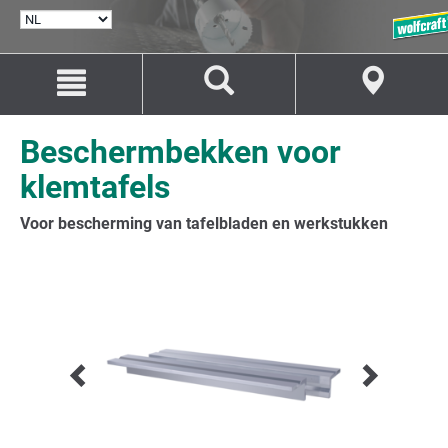
TAAL
SELECTEREN
Naar
Naar
inhoud
navigatie
springen
springen
Beschermbekken voor
klemtafels
Voor bescherming van tafelbladen en werkstukken