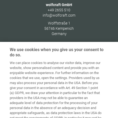
wolfcraft GmbH
+49 2655 510
info@wolfcraft.com
Wolffstraße 1
56746
Kempenich
Germany
We use cookies when you give us your consent to
do so.
Home
Contact
Colofon
Privacybeleid
We can place cookies to analyse our visitor data, improve our
website, show personalised content and provide you with an
Algemene
Cookie
enjoyable website experience. For further information on the
voorwaarden
richtlijnen
Login
cookies that we use, open the settings. Providers used by us
may also process your personal data in the USA. Before you
Verklaring
give your consent in accordance with Art. 49 Section 1 point
inzake digitale
(a) GDPR, we draw your attention in particular to the fact that
toegankelijkheid
providers in the USA may not be able to guarantee an
adequate level of data protection for the processing of your
Cookie instellingen
personal data in the absence of an adequacy decision and
appropriate safeguards, as data protection laws in the USA do
not meet the requirements of GDPR; in particular it may not be