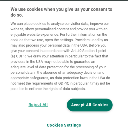
We use cookies when you give us your consent to
do so.
Home
Contact
Colofon
Privacybeleid
We can place cookies to analyse our visitor data, improve our
website, show personalised content and provide you with an
Algemene
Cookie
enjoyable website experience. For further information on the
voorwaarden
richtlijnen
Login
cookies that we use, open the settings. Providers used by us
may also process your personal data in the USA. Before you
Verklaring
give your consent in accordance with Art. 49 Section 1 point
inzake digitale
(a) GDPR, we draw your attention in particular to the fact that
toegankelijkheid
providers in the USA may not be able to guarantee an
adequate level of data protection for the processing of your
Cookie instellingen
personal data in the absence of an adequacy decision and
appropriate safeguards, as data protection laws in the USA do
not meet the requirements of GDPR; in particular it may not be
possible to enforce the rights of data subjects.
Reject All
Accept All Cookies
Cookies Settings