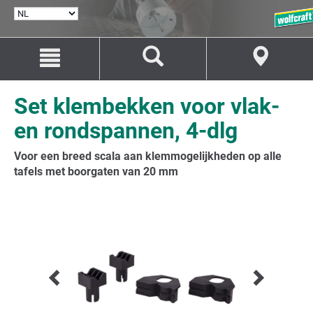
TAAL
SELECTEREN
Naar
Naar
inhoud
navigatie
springen
springen
Set klembekken voor vlak-
en rondspannen, 4-dlg
Voor een breed scala aan klemmogelijkheden op alle
tafels met boorgaten van 20 mm